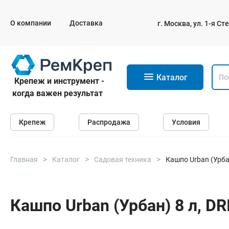
О компании
Доставка
г. Москва, ул. 1-я С
11
Каталог
Крепеж и инструмент -
когда важен результат
Крепеж
Крепеж
Распродажа
Условия
Анкеры
Дюбели
Саморезы и шурупы
Главная
Каталог
Садовая техника
Кашпо Urban (Урба
Гвозди
Болты
Кашпо Urban (Урбан) 8 л, D