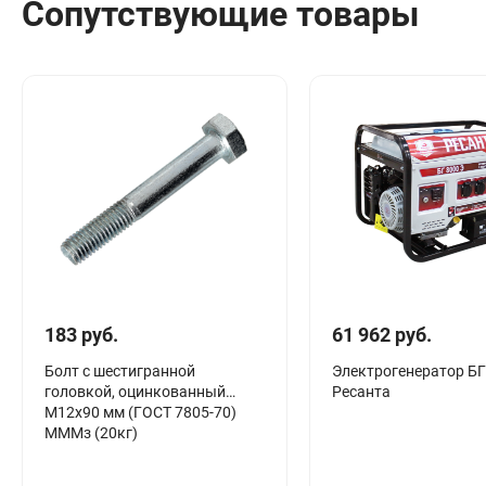
Сопутствующие товары
Сантехника
Канализация
Соединители сантехнические
Таймеры подачи воды
Водонагреватели накопительные
Тройники сантехнические
183 руб.
61 962 руб.
Болт с шестигранной
Электрогенератор БГ
головкой, оцинкованный
Ресанта
М12х90 мм (ГОСТ 7805-70)
МММз (20кг)