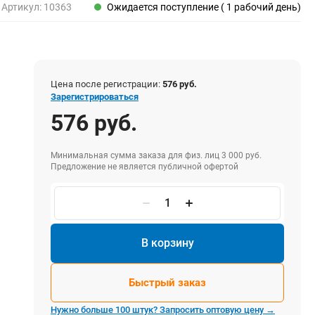
Пены, клеи, герметики
Артикул:
10363
Ожидается поступление ( 1 рабочий день)
Пены монтажные
Герметики
Очистители для пены
Клеи монтажные
Цена после регистрации:
576 руб.
Пистолеты для герметиков
Зарегистрироваться
576 руб.
Минимальная сумма заказа для физ. лиц 3 000 руб.
Электрика и свет
Предложение не является публичной офертой
Хомуты стяжки нейлоновые и стальные
Вилки электрические
Выключатели
Удлинители электрические
В корзину
Фонари
Быстрый заказ
Нужно больше 100 штук? Запросить оптовую цену →