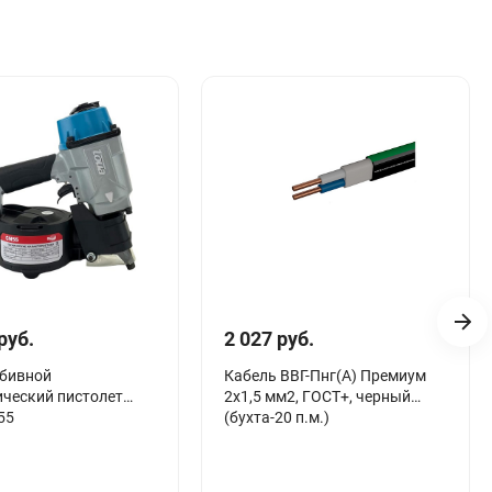
руб.
2 027 руб.
абивной
Кабель ВВГ-Пнг(А) Премиум
ческий пистолет
2х1,5 мм2, ГОСТ+, черный
55
(бухта-20 п.м.)