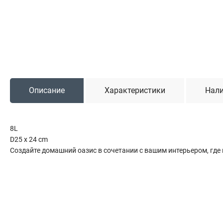
Садовая техника
Триммеры и мотокосы
Снегоуборочные машины
Культиваторы (мотоблоки)
Газонокосилки
Измельчители
Описание
Характеристики
Нали
Автомобильный инструмент
8L
Наборы шоферские
D25 x 24 cm
Тросы буксировочные
Создайте домашний оазис в сочетании с вашим интерьером, где
Домкраты
Щетки, скребки и лопаты автомобильные
Тали цепные