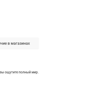
Лестницы, стремянки, вышки
Стремянки стальные
Лестницы односекционные
Вышки-туры
Лестницы двухсекционные
Лестницы телескопические
чие в магазинах
Средства пожарной безопасности
Огнетушители
Пожарные инструменты
 вы ощутите полный мир.
Полотна противопожарные
Шкафы пожарные
Щиты, ящики, стенды