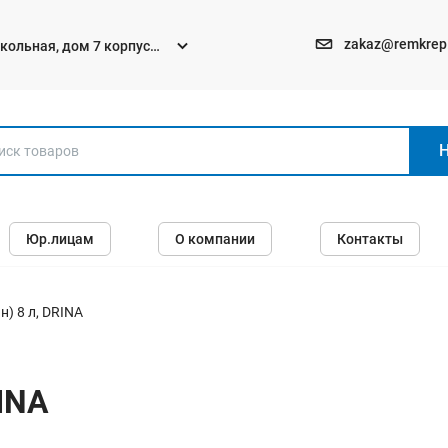
zakaz@remkrep
текольная, дом 7 корпус
Электро и бензоинструменты
Юр.лицам
О компании
Контакты
Перфораторы
Углошлифмашины (болгарки)
Шуруповерты
н) 8 л, DRINA
Пилы
Дрели
RINA