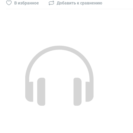
Буры, сверла, диски
В избранное
Добавить к сравнению
Гвозди для пневматического степлера (нейлера)
Биты на шуруповёрт
Буры, пики, зубила
Фрезы
Диски
Электроды, сварочная техника
Электроды сварочные
Инверторы, сварочная техника
Маски сварщика
Резаки
Зеркало сварщика