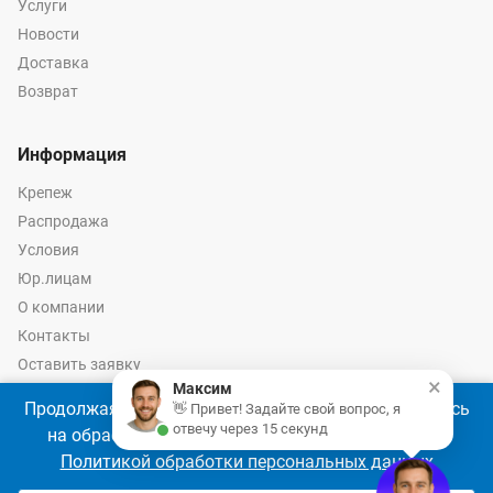
Услуги
Новости
Доставка
Возврат
Информация
Крепеж
Распродажа
Условия
Юр.лицам
О компании
Контакты
Оставить заявку
×
Максим
Калькулятор крепежа
Продолжая использовать наш сайт, Вы соглашаетесь
👋 Привет! Задайте свой вопрос, я
отвечу через 15 секунд
на обработку файлов cookie 🍪 в соответствии с
Политикой обработки персональных данных
© 2026 год Оптово-розничные продажи крепежа и инструмента -
Ремкреп.ру