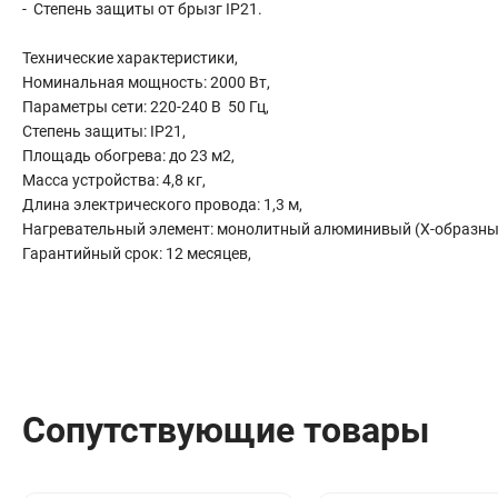
- Степень защиты от брызг IP21.
Сантехника
Канализация
Технические характеристики,
Соединители сантехнические
Номинальная мощность: 2000 Вт,
Таймеры подачи воды
Параметры сети: 220-240 В 50 Гц,
Водонагреватели накопительные
Степень защиты: IP21,
Площадь обогрева: до 23 м2,
Тройники сантехнические
Масса устройства: 4,8 кг,
Длина электрического провода: 1,3 м,
Нагревательный элемент: монолитный алюминивый (Х-образны
Гарантийный срок: 12 месяцев,
Сопутствующие товары