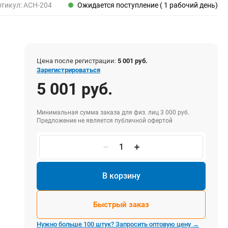
Пены, клеи, герметики
ртикул:
ACH-204
Ожидается поступление ( 1 рабочий день)
Пены монтажные
Герметики
Очистители для пены
Клеи монтажные
Цена после регистрации:
5 001 руб.
Пистолеты для герметиков
Зарегистрироваться
5 001 руб.
Минимальная сумма заказа для физ. лиц 3 000 руб.
Электрика и свет
Предложение не является публичной офертой
Хомуты стяжки нейлоновые и стальные
Вилки электрические
Выключатели
Удлинители электрические
В корзину
Фонари
Быстрый заказ
Нужно больше 100 штук? Запросить оптовую цену →