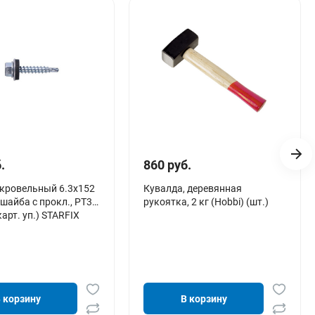
.
860 руб.
кровельный 6.3х152
Кувалда, деревянная
 шайба с прокл., PT3
рукоятка, 2 кг (Hobbi) (шт.)
карт. уп.) STARFIX
 корзину
В корзину