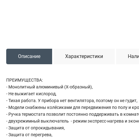
Садовая техника
Триммеры и мотокосы
Снегоуборочные машины
Культиваторы (мотоблоки)
Газонокосилки
Измельчители
Описание
Характеристики
Нали
Автомобильный инструмент
ПРЕИМУЩЕСТВА:
Наборы шоферские
- Монолитный алюминивый (Х-образный),
Тросы буксировочные
- Не выжигает кислород,
Домкраты
- Тихая работа. У прибора нет вентилятора, поэтому он не гудит,
Щетки, скребки и лопаты автомобильные
- Модели снабжены колёсиками для передвижения по полу и кро
Тали цепные
- Ручка термостата позволит постоянно поддерживать в комнат
- двухрежимный выключатель - режим экспресс-нагрева и эко
- Защита от опрокидывания,
- Защита от перегрева,