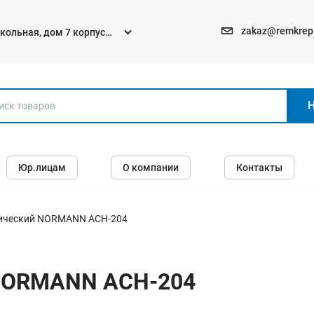
zakaz@remkrep
текольная, дом 7 корпус
Электро и бензоинструменты
Юр.лицам
О компании
Контакты
Перфораторы
Углошлифмашины (болгарки)
Шуруповерты
рический NORMANN ACH-204
Пилы
Дрели
 NORMANN ACH-204