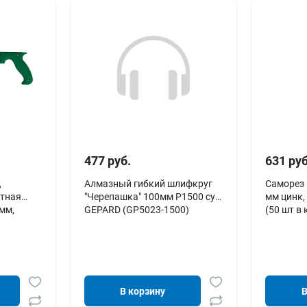
477 руб.
631 руб
,
Алмазный гибкий шлифкруг
Саморез 
етная
"Черепашка" 100мм P1500 сух.
мм цинк,
 мм,
GEPARD (GP5023-1500)
(50 шт в 
В корзину
В