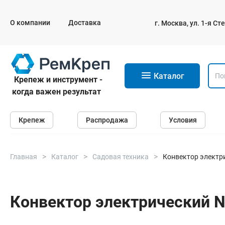
О компании
Доставка
г. Москва, ул. 1-я С
11
Каталог
Крепеж и инструмент -
когда важен результат
Крепеж
Крепеж
Распродажа
Условия
Анкеры
Дюбели
Саморезы и шурупы
Главная
Каталог
Садовая техника
Конвектор элект
Гвозди
Болты
Конвектор электрический