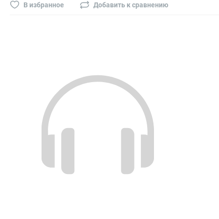
Буры, сверла, диски
В избранное
Добавить к сравнению
Гвозди для пневматического степлера (нейлера)
Биты на шуруповёрт
Буры, пики, зубила
Фрезы
Диски
Электроды, сварочная техника
Электроды сварочные
Инверторы, сварочная техника
Маски сварщика
Резаки
Зеркало сварщика