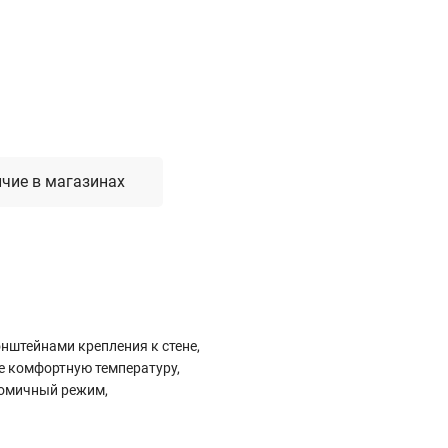
Лестницы, стремянки, вышки
Стремянки стальные
Лестницы односекционные
Вышки-туры
Лестницы двухсекционные
Лестницы телескопические
чие в магазинах
Средства пожарной безопасности
Огнетушители
Пожарные инструменты
Полотна противопожарные
Шкафы пожарные
нштейнами крепления к стене,
Щиты, ящики, стенды
е комфортную температуру,
номичный режим,