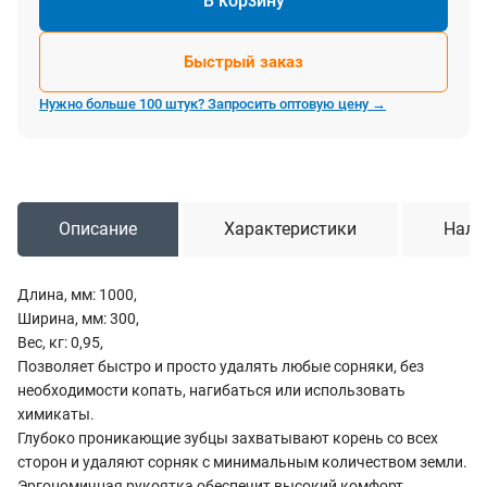
В корзину
Быстрый заказ
Нужно больше 100 штук? Запросить оптовую цену →
Описание
Характеристики
Нали
Длина, мм: 1000,
Ширина, мм: 300,
Вес, кг: 0,95,
Позволяет быстро и просто удалять любые сорняки, без
необходимости копать, нагибаться или использовать
химикаты.
Глубоко проникающие зубцы захватывают корень со всех
сторон и удаляют сорняк с минимальным количеством земли.
Эргономичная рукоятка обеспечит высокий комфорт.