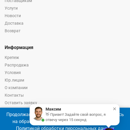
Поставщикам
Услуги
Новости
Доставка
Возврат
Информация
Крепеж
Распродажа
Условия
Юр.лицам
О компании
Контакты
Оставить заявку
×
Максим
Калькулятор крепежа
Продолжая использовать наш сайт, Вы соглашаетесь
👋 Привет! Задайте свой вопрос, я
отвечу через 15 секунд
на обработку файлов cookie 🍪 в соответствии с
Политикой обработки персональных данных