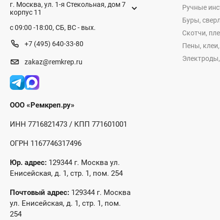
г. Москва, ул. 1-я Стекольная, дом 7
Ручные ин
корпус 11
Буры, сверл
с 09:00 -18:00, СБ, ВС - вых.
Скотчи, пл
+7 (495) 640-33-80
Пены, клеи
Электроды,
zakaz@remkrep.ru
ООО «Ремкреп.ру»
ИНН 7716821473 / КПП 771601001
ОГРН 1167746317496
Юр. адрес:
129344 г. Москва ул.
Енисейская, д. 1, стр. 1, пом. 254
Почтовый адрес:
129344 г. Москва
ул. Енисейская, д. 1, стр. 1, пом.
254