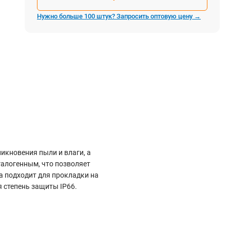
Электростроительное оборудование
Нужно больше 100 штук? Запросить оптовую цену →
Компрессоры
Тепловое оборудование
Генераторы
Мотопомпы
Виброплиты
Строительные материалы
Арматура
Блоки стеновые газобетонные
икновения пыли и влаги, а
Гипсокартон
алогенным, что позволяет
Жидкое стекло
а подходит для прокладки на
 степень защиты IP66.
Затирки