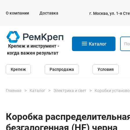
О компании
Доставка
г. Москва, ул. 1-я С
11
Каталог
Крепеж и инструмент -
когда важен результат
Крепеж
Крепеж
Распродажа
Условия
Анкеры
Дюбели
Саморезы и шурупы
Главная
Каталог
Электрика и свет
Коробки установ
Гвозди
Болты
Коробка распределительна
безгалогенная (HF) черна