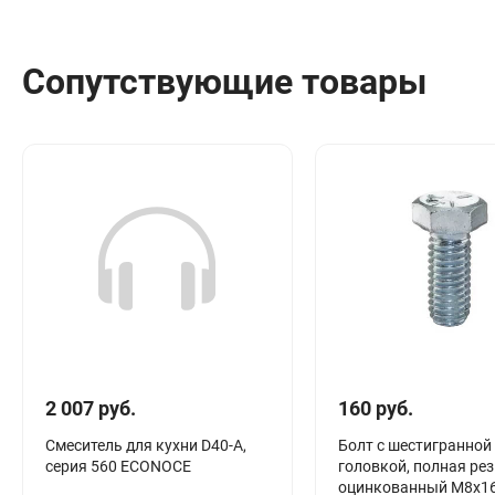
Сантехника
Канализация
Сопутствующие товары
Соединители сантехнические
Таймеры подачи воды
Водонагреватели накопительные
Тройники сантехнические
2 007 руб.
160 руб.
Смеситель для кухни D40-A,
Болт с шестигранной
серия 560 ECONOCE
головкой, полная рез
оцинкованный M8х1