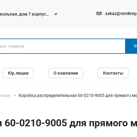
zakaz@remkrep
текольная, дом 7 корпус
Электро и бензоинструменты
Юр.лицам
О компании
Контакты
Перфораторы
Углошлифмашины (болгарки)
Шуруповерты
очные
Коробка распределительная 60-0210-9005 для прямого м
Пилы
Дрели
я 60-0210-9005 для прямого 