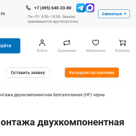
+7 (495) 640-33-80
.ru
Связаться
Пн–Пт: 9:00–18:00. Заказы
принимаются круглосуточно
Найти
Войти
Сравнение
Избранное
Корзина
Ручные инструменты
Оставить заявку
Калькулятор крепежа
Малярные
Слесарные
Столярные
онтажа двухкомпонентная безгалогенная (HF) черна
Измерительные ручные
Штукатурные и отделочные
монтажа двухкомпонентная