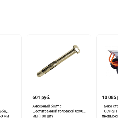
601 руб.
10 085 
Анкерный болт с
Тачка ст
ьба,
шестигранной головкой 8х90
ТССР-2П (
60 мм
мм (100 шт)
пневмоко