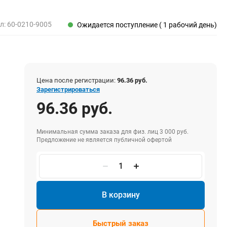
Пены, клеи, герметики
Пены монтажные
л:
60-0210-9005
Ожидается поступление ( 1 рабочий день)
Герметики
Очистители для пены
Клеи монтажные
Пистолеты для герметиков
Цена после регистрации:
96.36 руб.
Зарегистрироваться
96.36 руб.
Электрика и свет
Хомуты стяжки нейлоновые и стальные
Минимальная сумма заказа для физ. лиц 3 000 руб.
Предложение не является публичной офертой
Вилки электрические
Выключатели
Удлинители электрические
Фонари
В корзину
Быстрый заказ