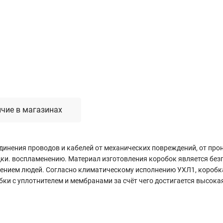
Лестницы, стремянки, вышки
Стремянки стальные
Лестницы односекционные
Вышки-туры
Лестницы двухсекционные
Лестницы телескопические
чие в магазинах
Средства пожарной безопасности
Огнетушители
Пожарные инструменты
инения проводов и кабелей от механических повреждений, от прон
Полотна противопожарные
и. воспламенению. Материал изготовления коробок является безг
Шкафы пожарные
лением людей. Согласно климатическому исполнению УХЛ1, коробк
ки с уплотнителем и мембранами за счёт чего достигается высокая
Щиты, ящики, стенды