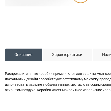
Садовая техника
Триммеры и мотокосы
Снегоуборочные машины
Культиваторы (мотоблоки)
Газонокосилки
Измельчители
Описание
Характеристики
Нали
Автомобильный инструмент
Наборы шоферские
Тросы буксировочные
Распределительные коробки применяются для защиты мест соед
Домкраты
лаконичный дизайн способствуют эстетичному монтажу проводк
Щетки, скребки и лопаты автомобильные
использовать изделие в общественных местах, с высоким скоп
открытом воздухе. Коробка имеет монолитное исполнение короб
Тали цепные