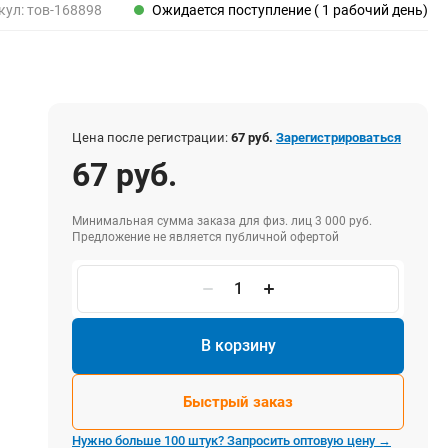
Пены, клеи, герметики
кул:
тов-168898
Ожидается поступление ( 1 рабочий день)
Пены монтажные
Герметики
Очистители для пены
Клеи монтажные
Пистолеты для герметиков
Цена после регистрации:
67 руб.
Зарегистрироваться
67 руб.
Минимальная сумма заказа для физ. лиц 3 000 руб.
Электрика и свет
Предложение не является публичной офертой
Хомуты стяжки нейлоновые и стальные
Вилки электрические
Выключатели
Удлинители электрические
В корзину
Фонари
Быстрый заказ
Нужно больше 100 штук? Запросить оптовую цену →