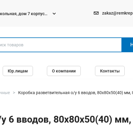
zakaz@remkrep
текольная, дом 7 корпус
Электро и бензоинструменты
Юр.лицам
О компании
Контакты
Перфораторы
Углошлифмашины (болгарки)
Шуруповерты
очные
Коробка разветвительная о/у 6 вводов, 80х80х50(40) мм, 
Пилы
Дрели
у 6 вводов, 80х80х50(40) мм,