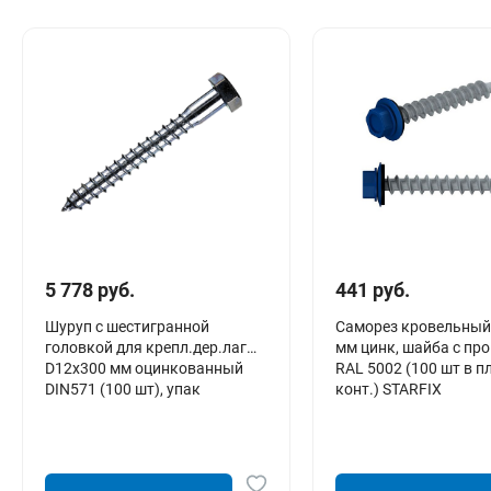
Сантехника
Канализация
Соединители сантехнические
Таймеры подачи воды
Водонагреватели накопительные
Тройники сантехнические
5 778 руб.
441 руб.
Шуруп с шестигранной
Саморез кровельный
головкой для крепл.дер.лаг
мм цинк, шайба с прок
D12х300 мм оцинкованный
RAL 5002 (100 шт в п
DIN571 (100 шт), упак
конт.) STARFIX