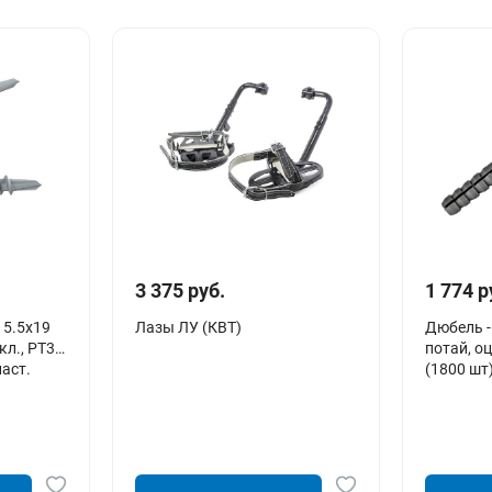
3 375 руб.
1 774 р
 5.5х19
Лазы ЛУ (КВТ)
Дюбель -
л., PT3,
потай, о
ласт.
(1800 шт)