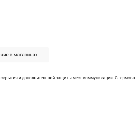
Лестницы, стремянки, вышки
Стремянки стальные
Лестницы односекционные
Вышки-туры
Лестницы двухсекционные
Лестницы телескопические
чие в магазинах
Средства пожарной безопасности
ля скрытия и дополнительной защиты мест коммуникации. С гермов
Огнетушители
Пожарные инструменты
Полотна противопожарные
Шкафы пожарные
Щиты, ящики, стенды