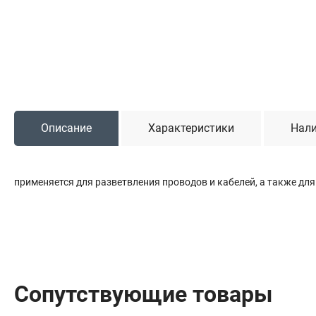
Садовая техника
Триммеры и мотокосы
Снегоуборочные машины
Культиваторы (мотоблоки)
Газонокосилки
Измельчители
Описание
Характеристики
Нали
Автомобильный инструмент
применяется для разветвления проводов и кабелей, а также д
Наборы шоферские
Тросы буксировочные
Домкраты
Щетки, скребки и лопаты автомобильные
Тали цепные
Сопутствующие товары