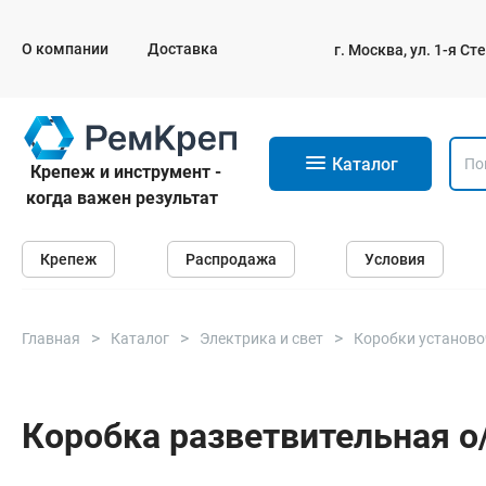
О компании
Доставка
г. Москва, ул. 1-я С
11
Каталог
Крепеж и инструмент -
когда важен результат
Крепеж
Крепеж
Распродажа
Условия
Анкеры
Дюбели
Саморезы и шурупы
Главная
Каталог
Электрика и свет
Коробки установ
Гвозди
Болты
Коробка разветвительная о/