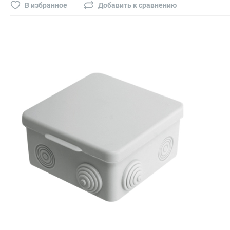
Буры, сверла, диски
В избранное
Добавить к сравнению
Гвозди для пневматического степлера (нейлера)
Биты на шуруповёрт
Буры, пики, зубила
Фрезы
Диски
Электроды, сварочная техника
Электроды сварочные
Инверторы, сварочная техника
Маски сварщика
Резаки
Зеркало сварщика