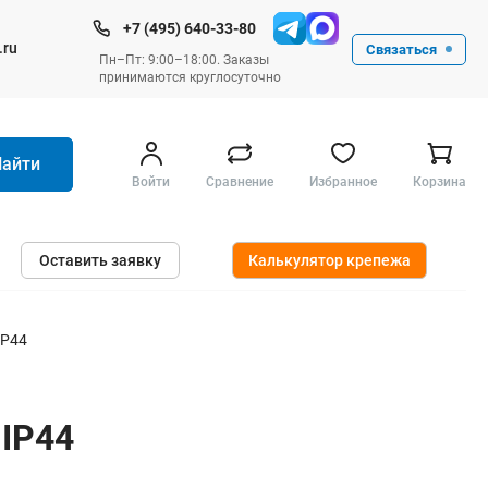
+7 (495) 640-33-80
.ru
Связаться
Пн–Пт: 9:00–18:00. Заказы
принимаются круглосуточно
Найти
Войти
Сравнение
Избранное
Корзина
Ручные инструменты
Оставить заявку
Калькулятор крепежа
Малярные
Слесарные
Столярные
IP44
Измерительные ручные
Штукатурные и отделочные
 IP44