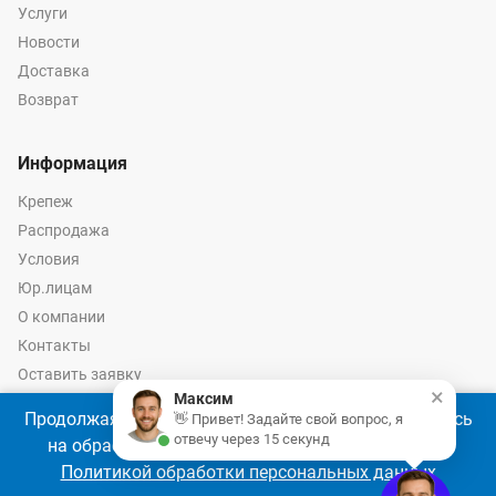
Услуги
Новости
Доставка
Возврат
Информация
Крепеж
Распродажа
Условия
Юр.лицам
О компании
Контакты
Оставить заявку
×
Максим
Калькулятор крепежа
Продолжая использовать наш сайт, Вы соглашаетесь
👋 Привет! Задайте свой вопрос, я
отвечу через 15 секунд
на обработку файлов cookie 🍪 в соответствии с
Политикой обработки персональных данных
© 2026 год Оптово-розничные продажи крепежа и инструмента -