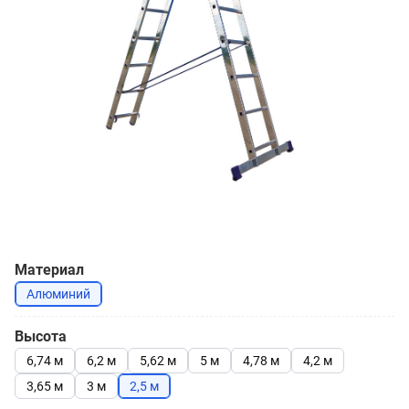
Материал
Алюминий
Высота
6,74 м
6,2 м
5,62 м
5 м
4,78 м
4,2 м
3,65 м
3 м
2,5 м