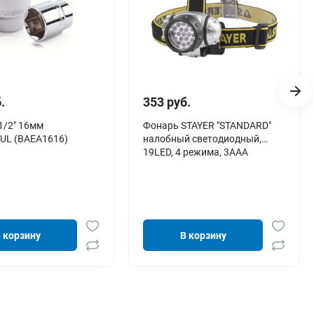
.
353 руб.
1/2" 16мм
Фонарь STAYER "STANDARD"
UL (BAEA1616)
налобный светодиодный,
19LED, 4 режима, 3ААА
 корзину
В корзину