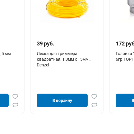
39 руб.
172 руб
2,5 мм
Леска для триммера
Головка 
квадратная, 1,3мм х 15м//
6гр.TOPT
Denzel
В корзину
В