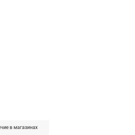
Лестницы, стремянки, вышки
Стремянки стальные
Лестницы односекционные
Вышки-туры
Лестницы двухсекционные
Лестницы телескопические
Средства пожарной безопасности
Огнетушители
Пожарные инструменты
Полотна противопожарные
Шкафы пожарные
Щиты, ящики, стенды
чие в магазинах