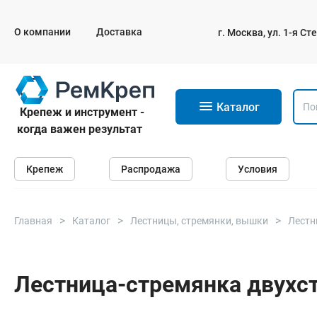
О компании
Доставка
г. Москва, ул. 1-я С
11
Каталог
Крепеж и инструмент -
когда важен результат
Крепеж
Крепеж
Распродажа
Условия
Анкеры
Дюбели
Саморезы и шурупы
Главная
Каталог
Лестницы, стремянки, вышки
Лестн
Гвозди
Болты
Лестница-стремянка двухст