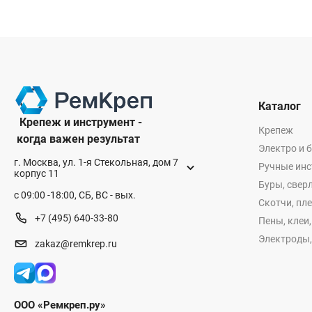
Каталог
Крепеж и инструмент -
Крепеж
когда важен результат
Электро и 
г. Москва, ул. 1-я Стекольная, дом 7
Ручные ин
корпус 11
Буры, сверл
с 09:00 -18:00, СБ, ВС - вых.
Скотчи, пл
+7 (495) 640-33-80
Пены, клеи
Электроды,
zakaz@remkrep.ru
ООО «Ремкреп.ру»