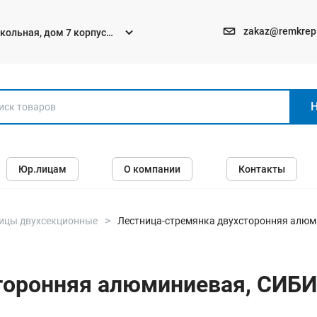
zakaz@remkrep
текольная, дом 7 корпус
Электро и бензоинструменты
Юр.лицам
О компании
Контакты
Перфораторы
Углошлифмашины (болгарки)
Шуруповерты
ицы двухсекционные
Лестница-стремянка двухсторонняя алюми
Пилы
Дрели
оронняя алюминиевая, СИБИН