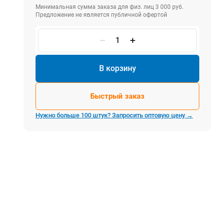
Электростроительное оборудование
Минимальная сумма заказа для физ. лиц 3 000 руб.
Предложение не является публичной офертой
Компрессоры
Тепловое оборудование
Генераторы
Мотопомпы
В корзину
Виброплиты
Быстрый заказ
Строительные материалы
Нужно больше 100 штук? Запросить оптовую цену →
Арматура
Блоки стеновые газобетонные
Гипсокартон
Жидкое стекло
Затирки