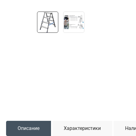
Садовая техника
Триммеры и мотокосы
Снегоуборочные машины
Культиваторы (мотоблоки)
Газонокосилки
Измельчители
Автомобильный инструмент
Наборы шоферские
Тросы буксировочные
Домкраты
Щетки, скребки и лопаты автомобильные
Тали цепные
Описание
Характеристики
Нали