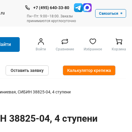
+7 (495) 640-33-80
.ru
Связаться
Пн–Пт: 9:00–18:00. Заказы
принимаются круглосуточно
Найти
Войти
Сравнение
Избранное
Корзина
Ручные инструменты
Оставить заявку
Калькулятор крепежа
Малярные
Слесарные
Столярные
ниевая, СИБИН 38825-04, 4 ступени
Измерительные ручные
Штукатурные и отделочные
 38825-04, 4 ступени