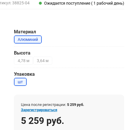
Пены, клеи, герметики
тикул:
38825-04
Ожидается поступление ( 1 рабочий день)
Пены монтажные
Герметики
Очистители для пены
Материал
Клеи монтажные
Пистолеты для герметиков
Алюминий
Высота
4,78 м
3,64 м
Электрика и свет
Упаковка
Хомуты стяжки нейлоновые и стальные
шт
Вилки электрические
Выключатели
Удлинители электрические
Фонари
Цена после регистрации:
5 259 руб.
Зарегистрироваться
5 259 руб.