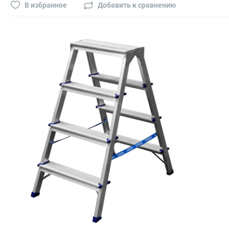
Буры, сверла, диски
В избранное
Добавить к сравнению
Гвозди для пневматического степлера (нейлера)
Биты на шуруповёрт
Буры, пики, зубила
Фрезы
Диски
Электроды, сварочная техника
Электроды сварочные
Инверторы, сварочная техника
Маски сварщика
Резаки
Зеркало сварщика