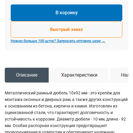
В корзину
Быстрый заказ
Нужно больше 100 штук? Запросить оптовую цену →
Описание
Характеристики
Нали
Металлический рамный дюбель 10х92 мм - это крепёж для
монтажа оконных и дверных рам, а также других конструкций
к основаниям из бетона, кирпича и камня. Изготовлен из
оцинкованной стали, что гарантирует долговечность и
устойчивость к коррозии. Диаметр дюбеля - 10 мм, длина - 92
мм. Особая распорная конструкция предотвращает
проворачивание в отверстии и обеспечивает надежную