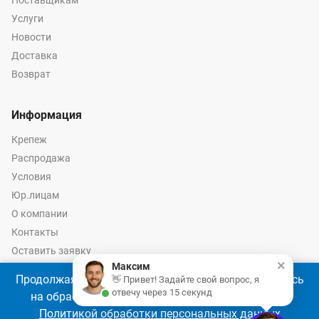
Поставщикам
Услуги
Новости
Доставка
Возврат
Информация
Крепеж
Распродажа
Условия
Юр.лицам
О компании
Контакты
Оставить заявку
×
Максим
Калькулятор крепежа
Продолжая использовать наш сайт, Вы соглашаетесь
👋 Привет! Задайте свой вопрос, я
отвечу через 15 секунд
на обработку файлов cookie 🍪 в соответствии с
Политикой обработки персональных данных