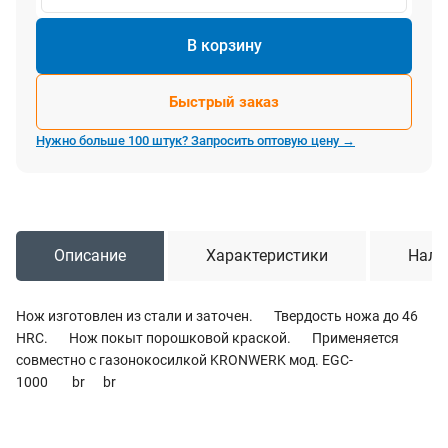
В корзину
Быстрый заказ
Нужно больше 100 штук? Запросить оптовую цену →
Описание
Характеристики
Нали
Нож изготовлен из стали и заточен. Твердость ножа до 46
HRC. Нож покыт порошковой краской. Применяется
совместно с газонокосилкой KRONWERK мод. EGC-
1000 br br