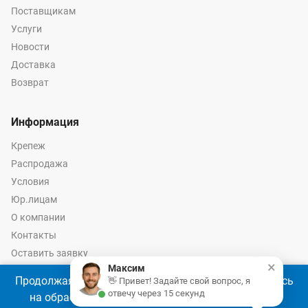
Поставщикам
Услуги
Новости
Доставка
Возврат
Информация
Крепеж
Распродажа
Условия
Юр.лицам
О компании
Контакты
Оставить заявку
×
Максим
Калькулятор крепежа
Продолжая использовать наш сайт, Вы соглашаетесь
👋 Привет! Задайте свой вопрос, я
отвечу через 15 секунд
на обработку файлов cookie 🍪 в соответствии с