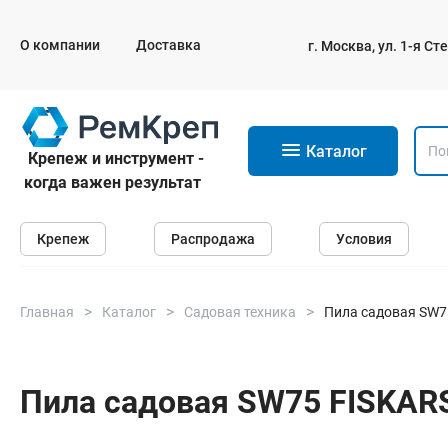
О компании
Доставка
г. Москва, ул. 1-я С
11
Каталог
Крепеж и инструмент -
когда важен результат
Крепеж
Крепеж
Распродажа
Условия
Анкеры
Дюбели
Саморезы и шурупы
Главная
Каталог
Садовая техника
Пила садовая SW75
Гвозди
Болты
Пила садовая SW75 FISKARS