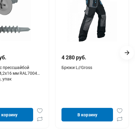
уб.
4 280 руб.
с прессшайбой
Брюки L//Gross
4,2х16 мм RAL7004
, упак
 корзину
В корзину