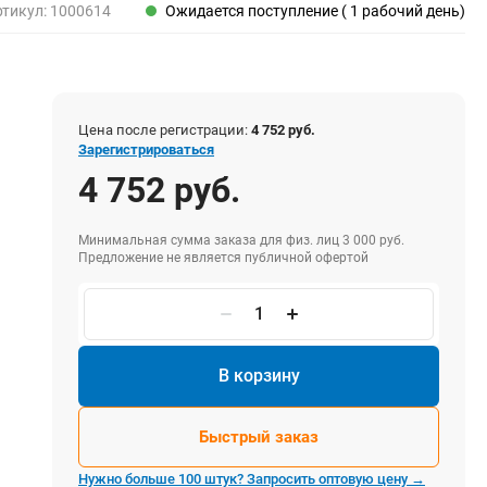
Пены, клеи, герметики
ртикул:
1000614
Ожидается поступление ( 1 рабочий день)
Пены монтажные
Герметики
Очистители для пены
Клеи монтажные
Цена после регистрации:
4 752 руб.
Пистолеты для герметиков
Зарегистрироваться
4 752 руб.
Минимальная сумма заказа для физ. лиц 3 000 руб.
Электрика и свет
Предложение не является публичной офертой
Хомуты стяжки нейлоновые и стальные
Вилки электрические
Выключатели
Удлинители электрические
В корзину
Фонари
Быстрый заказ
Нужно больше 100 штук? Запросить оптовую цену →