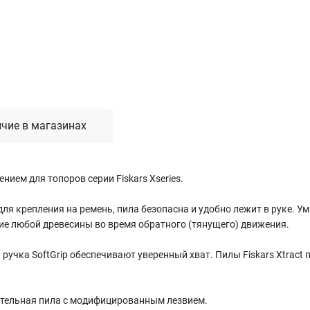
Лестницы, стремянки, вышки
Стремянки стальные
Лестницы односекционные
Вышки-туры
Лестницы двухсекционные
Лестницы телескопические
чие в магазинах
Средства пожарной безопасности
ием для топоров серии Fiskars Xseries.
Огнетушители
Пожарные инструменты
 крепления на ремень, пила безопасна и удобно лежит в руке. Ум
Полотна противопожарные
е любой древесины во время обратного (тянущего) движения.
Шкафы пожарные
Щиты, ящики, стенды
учка SoftGrip обеспечивают уверенный хват. Пилы Fiskars Xtract
роительная пила с модифицированным лезвием.