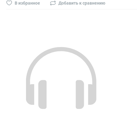
Буры, сверла, диски
В избранное
Добавить к сравнению
Гвозди для пневматического степлера (нейлера)
Биты на шуруповёрт
Буры, пики, зубила
Фрезы
Диски
Электроды, сварочная техника
Электроды сварочные
Инверторы, сварочная техника
Маски сварщика
Резаки
Зеркало сварщика