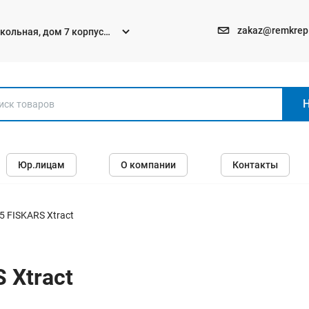
zakaz@remkrep
текольная, дом 7 корпус
Электро и бензоинструменты
Юр.лицам
О компании
Контакты
Перфораторы
Углошлифмашины (болгарки)
Шуруповерты
 FISKARS Xtract
Пилы
Дрели
 Xtract