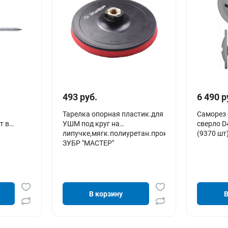
493 руб.
6 490 р
Тарелка опорная пластик.для
Саморез 
т в
УШМ под круг на
сверло D
липучке,мягк.полиуретан.проклад.d150мм,М14
(9370 шт)
ЗУБР "МАСТЕР"
В корзину
В