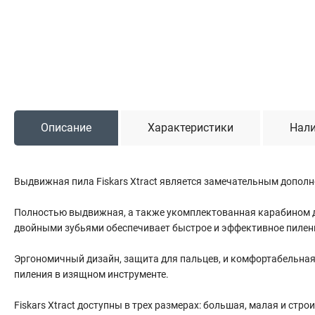
Садовая техника
Триммеры и мотокосы
Снегоуборочные машины
Культиваторы (мотоблоки)
Газонокосилки
Измельчители
Описание
Характеристики
Нали
Автомобильный инструмент
Выдвижная пила Fiskars Xtract является замечательным дополнен
Наборы шоферские
Тросы буксировочные
Полностью выдвижная, а также укомплектованная карабином для
Домкраты
двойными зубьями обеспечивает быстрое и эффективное пилени
Щетки, скребки и лопаты автомобильные
Тали цепные
Эргономичный дизайн, защита для пальцев, и комфортабельная р
пиления в изящном инструменте.
Fiskars Xtract доступны в трех размерах: большая, малая и ст