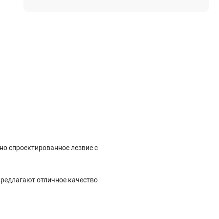
Электростроительное оборудование
Компрессоры
Тепловое оборудование
Генераторы
Мотопомпы
Виброплиты
Строительные материалы
Арматура
Блоки стеновые газобетонные
но спроектированное лезвие с
Гипсокартон
Жидкое стекло
Затирки
 предлагают отличное качество