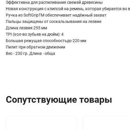
Эффективна для распиливания свежей древесины
Сантехника
Новая конструкция с клипсой на ремень, которая убирается во
Канализация
Ручка из SoftGripTM обеспечивает надёжный захват
Соединители сантехнические
Пальцы защищены от соскальзывания на лезвие
Таймеры подачи воды
Длина лезвия 255 мм
Водонагреватели накопительные
TPI (кол-во зубьев на дюйм): 4
Большая режущая способностьдо 220 мм
Тройники сантехнические
Пилит при обратном движении
Вес - 230 гр. Длина - обща
Сопутствующие товары