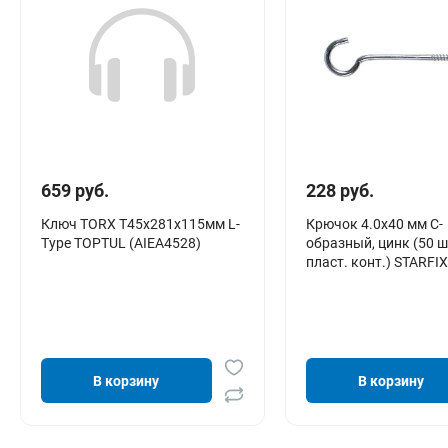
659 руб.
228 руб.
Ключ TORX T45х281х115мм L-
Крючок 4.0х40 мм С-
Type TOPTUL (AIEA4528)
образный, цинк (50 ш
пласт. конт.) STARFIX
В корзину
В корзину