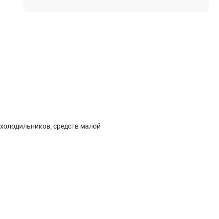
Электростроительное оборудование
Компрессоры
Тепловое оборудование
Генераторы
Мотопомпы
Виброплиты
Строительные материалы
 холодильников, средств малой
Арматура
Блоки стеновые газобетонные
Гипсокартон
Жидкое стекло
Затирки