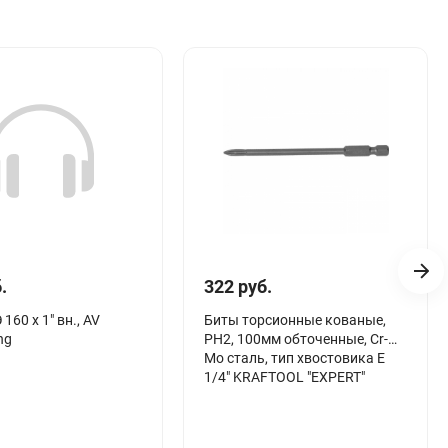
.
322 руб.
160 х 1" вн., AV
Биты торсионные кованые,
ng
PH2, 100мм обточенные, Cr-
Mo сталь, тип хвостовика E
1/4" KRAFTOOL "ЕХPERT"