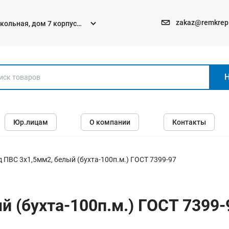
zakaz@remkrep
текольная, дом 7 корпус
Электро и бензоинструменты
Юр.лицам
О компании
Контакты
Перфораторы
Углошлифмашины (болгарки)
Шуруповерты
 ПВС 3х1,5мм2, белый (бухта-100п.м.) ГОСТ 7399-97
Пилы
Дрели
 (бухта-100п.м.) ГОСТ 7399-