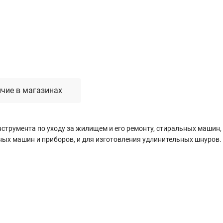
Лестницы, стремянки, вышки
Стремянки стальные
Лестницы односекционные
Вышки-туры
Лестницы двухсекционные
Лестницы телескопические
чие в магазинах
Средства пожарной безопасности
струмента по уходу за жилищем и его ремонту, стиральных машин,
Огнетушители
ных машин и приборов, и для изготовления удлинительных шнуров.
Пожарные инструменты
Полотна противопожарные
Шкафы пожарные
Щиты, ящики, стенды