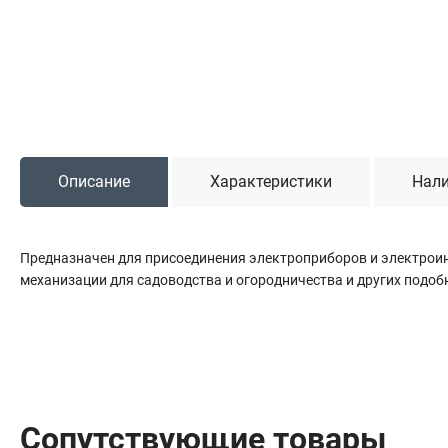
Садовая техника
Триммеры и мотокосы
Снегоуборочные машины
Культиваторы (мотоблоки)
Газонокосилки
Измельчители
Описание
Характеристики
Нали
Автомобильный инструмент
Предназначен для присоединения электроприборов и электроин
Наборы шоферские
механизации для садоводства и огородничества и других подоб
Тросы буксировочные
Домкраты
Щетки, скребки и лопаты автомобильные
Тали цепные
Сопутствующие товары