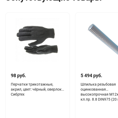
Сантехника
Канализация
Соединители сантехнические
Таймеры подачи воды
Водонагреватели накопительные
Тройники сантехнические
98 руб.
5 494 руб.
Перчатки трикотажные,
Шпилька резьбовая
акрил, цвет: чёрный, оверлок
оцинкованная
Сибртех
высокопрочная М12
кл.пр. 8.8 DIN975 (20