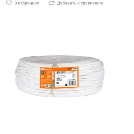
Буры, сверла, диски
В избранное
Добавить к сравнению
Гвозди для пневматического степлера (нейлера)
Биты на шуруповёрт
Буры, пики, зубила
Фрезы
Диски
Электроды, сварочная техника
Электроды сварочные
Инверторы, сварочная техника
Маски сварщика
Резаки
Зеркало сварщика