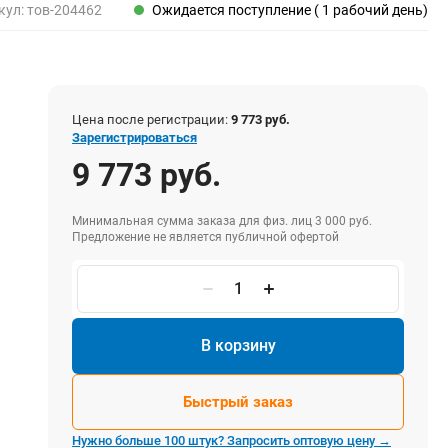
Пены, клеи, герметики
кул:
тов-204462
Ожидается поступление ( 1 рабочий день)
Пены монтажные
Герметики
Очистители для пены
Клеи монтажные
Цена после регистрации:
9 773 руб.
Пистолеты для герметиков
Зарегистрироваться
9 773 руб.
Минимальная сумма заказа для физ. лиц 3 000 руб.
Электрика и свет
Предложение не является публичной офертой
Хомуты стяжки нейлоновые и стальные
Вилки электрические
Выключатели
Удлинители электрические
В корзину
Фонари
Быстрый заказ
Нужно больше 100 штук? Запросить оптовую цену →