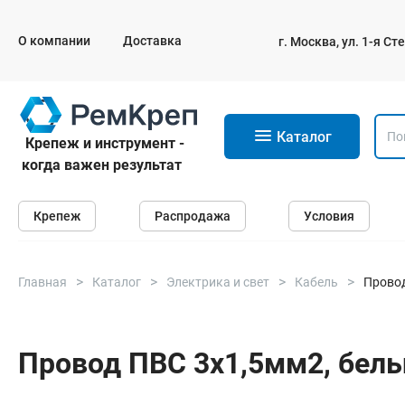
О компании
Доставка
г. Москва, ул. 1-я С
11
Каталог
Крепеж и инструмент -
когда важен результат
Крепеж
Крепеж
Распродажа
Условия
Анкеры
Дюбели
Саморезы и шурупы
Главная
Каталог
Электрика и свет
Кабель
Провод
Гвозди
Болты
Провод ПВС 3х1,5мм2, белый