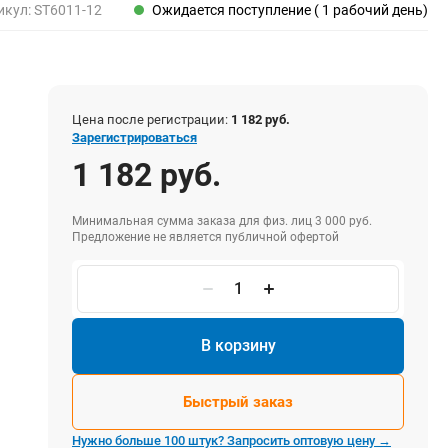
Пены, клеи, герметики
икул:
ST6011-12
Ожидается поступление ( 1 рабочий день)
Пены монтажные
Герметики
Очистители для пены
Клеи монтажные
Цена после регистрации:
1 182 руб.
Пистолеты для герметиков
Зарегистрироваться
1 182 руб.
Минимальная сумма заказа для физ. лиц 3 000 руб.
Электрика и свет
Предложение не является публичной офертой
Хомуты стяжки нейлоновые и стальные
Вилки электрические
Выключатели
Удлинители электрические
В корзину
Фонари
Быстрый заказ
Нужно больше 100 штук? Запросить оптовую цену →