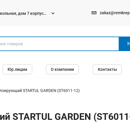
zakaz@remkrep
текольная, дом 7 корпус
Электро и бензоинструменты
Юр.лицам
О компании
Контакты
Перфораторы
Углошлифмашины (болгарки)
Шуруповерты
ллирующий STARTUL GARDEN (ST6011-12)
Пилы
Дрели
ий STARTUL GARDEN (ST6011