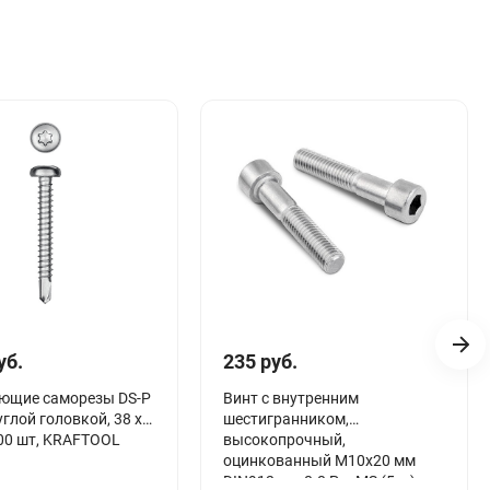
уб.
235 руб.
ющие саморезы DS-P
Винт с внутренним
углой головкой, 38 х
шестигранником,
200 шт, KRAFTOOL
высокопрочный,
оцинкованный М10х20 мм
DIN912 к.п.8.8 РечМЗ (5кг)