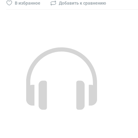
Буры, сверла, диски
В избранное
Добавить к сравнению
Гвозди для пневматического степлера (нейлера)
Биты на шуруповёрт
Буры, пики, зубила
Фрезы
Диски
Электроды, сварочная техника
Электроды сварочные
Инверторы, сварочная техника
Маски сварщика
Резаки
Зеркало сварщика