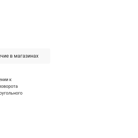
Лестницы, стремянки, вышки
Стремянки стальные
Лестницы односекционные
Вышки-туры
Лестницы двухсекционные
Лестницы телескопические
чие в магазинах
Средства пожарной безопасности
ении к
Огнетушители
поворота
Пожарные инструменты
оугольного
Полотна противопожарные
Шкафы пожарные
Щиты, ящики, стенды