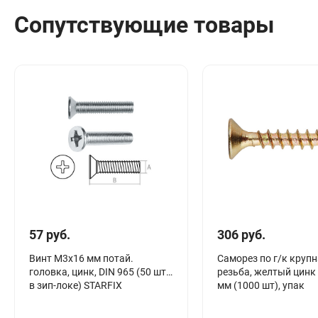
Сантехника
Сопутствующие товары
Канализация
Соединители сантехнические
Таймеры подачи воды
Водонагреватели накопительные
Тройники сантехнические
57 руб.
306 руб.
Винт М3х16 мм потай.
Саморез по г/к круп
головка, цинк, DIN 965 (50 шт
резьба, желтый цинк
в зип-локе) STARFIX
мм (1000 шт), упак