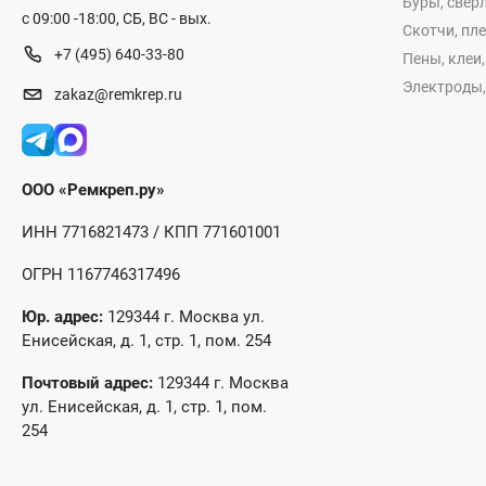
Буры, сверл
с 09:00 -18:00, СБ, ВС - вых.
Скотчи, пл
+7 (495) 640-33-80
Пены, клеи
Электроды,
zakaz@remkrep.ru
ООО «Ремкреп.ру»
ИНН 7716821473 / КПП 771601001
ОГРН 1167746317496
Юр. адрес:
129344 г. Москва ул.
Енисейская, д. 1, стр. 1, пом. 254
Почтовый адрес:
129344 г. Москва
ул. Енисейская, д. 1, стр. 1, пом.
254