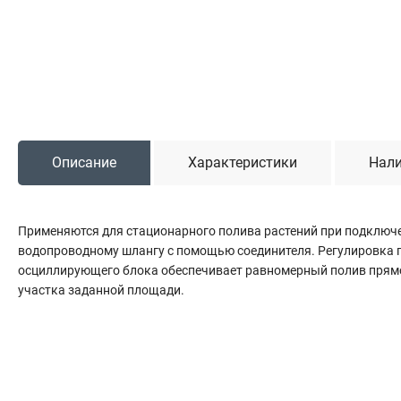
Садовая техника
Триммеры и мотокосы
Снегоуборочные машины
Культиваторы (мотоблоки)
Газонокосилки
Измельчители
Описание
Характеристики
Нали
Автомобильный инструмент
Применяются для стационарного полива растений при подключ
Наборы шоферские
водопроводному шлангу с помощью соединителя. Регулировка 
Тросы буксировочные
осциллирующего блока обеспечивает равномерный полив прям
Домкраты
участка заданной площади.
Щетки, скребки и лопаты автомобильные
Тали цепные