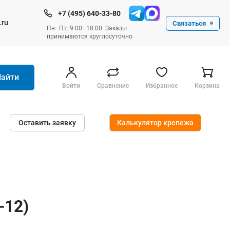
+7 (495) 640-33-80
.ru
Связаться
Пн–Пт: 9:00–18:00. Заказы
принимаются круглосуточно
Найти
Войти
Сравнение
Избранное
Корзина
Ручные инструменты
Оставить заявку
Калькулятор крепежа
Малярные
Слесарные
Столярные
Измерительные ручные
Штукатурные и отделочные
-12)