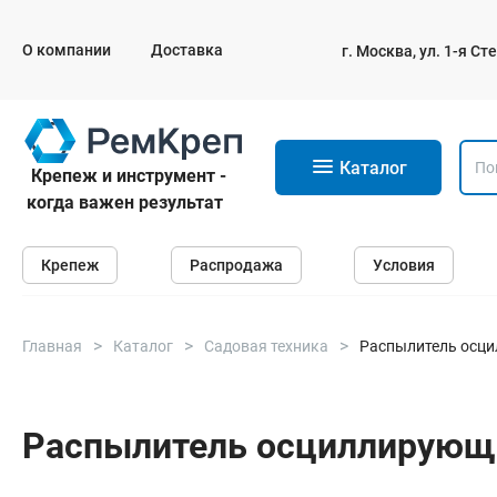
О компании
Доставка
г. Москва, ул. 1-я С
11
Каталог
Крепеж и инструмент -
когда важен результат
Крепеж
Крепеж
Распродажа
Условия
Анкеры
Дюбели
Саморезы и шурупы
Главная
Каталог
Садовая техника
Распылитель осци
Гвозди
Болты
Распылитель осциллирующ