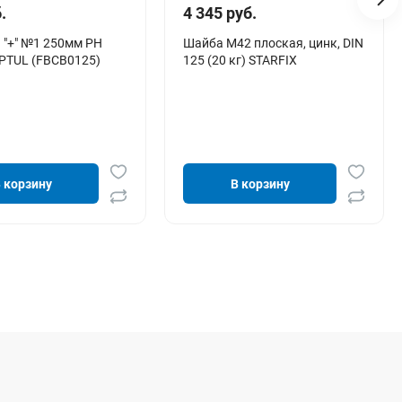
.
4 345 руб.
"+" №1 250мм PH
Шайба М42 плоская, цинк, DIN
PTUL (FBCB0125)
125 (20 кг) STARFIX
 корзину
В корзину