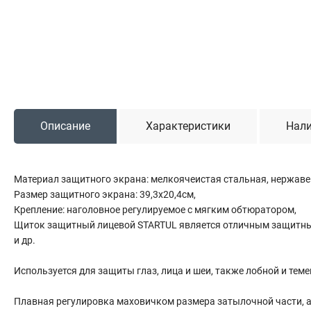
Садовая техника
Триммеры и мотокосы
Снегоуборочные машины
Культиваторы (мотоблоки)
Газонокосилки
Измельчители
Описание
Характеристики
Нали
Автомобильный инструмент
Материал защитного экрана: мелкоячеистая стальная, нержаве
Наборы шоферские
Размер защитного экрана: 39,3х20,4см,
Тросы буксировочные
Крепление: наголовное регулируемое с мягким обтюратором,
Домкраты
Щиток защитный лицевой STARTUL является отличным защитным 
Щетки, скребки и лопаты автомобильные
и др.
Тали цепные
Используется для защиты глаз, лица и шеи, также лобной и тем
Плавная регулировка маховичком размера затылочной части, а