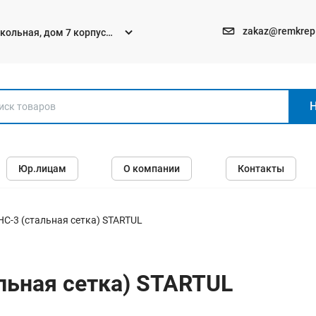
zakaz@remkrep
текольная, дом 7 корпус
Электро и бензоинструменты
Юр.лицам
О компании
Контакты
Перфораторы
Углошлифмашины (болгарки)
Шуруповерты
С-3 (стальная сетка) STARTUL
Пилы
Дрели
льная сетка) STARTUL