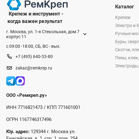
Каталог
Крепеж и инструмент -
Крепеж
когда важен результат
Электро и 
г. Москва, ул. 1-я Стекольная, дом 7
Ручные ин
корпус 11
Буры, сверл
с 09:00 -18:00, СБ, ВС - вых.
Скотчи, пл
+7 (495) 640-33-80
Пены, клеи
Электроды,
zakaz@remkrep.ru
ООО «Ремкреп.ру»
ИНН 7716821473 / КПП 771601001
ОГРН 1167746317496
Юр. адрес:
129344 г. Москва ул.
Енисейская, д. 1, стр. 1, пом. 254