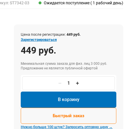
Пены, клеи, герметики
икул:
ST7342-03
Ожидается поступление ( 1 рабочий день)
Пены монтажные
Герметики
Очистители для пены
Клеи монтажные
Цена после регистрации:
449 руб.
Пистолеты для герметиков
Зарегистрироваться
449 руб.
Минимальная сумма заказа для физ. лиц 3 000 руб.
Электрика и свет
Предложение не является публичной офертой
Хомуты стяжки нейлоновые и стальные
Вилки электрические
Выключатели
Удлинители электрические
В корзину
Фонари
Быстрый заказ
Нужно больше 100 штук? Запросить оптовую цену →