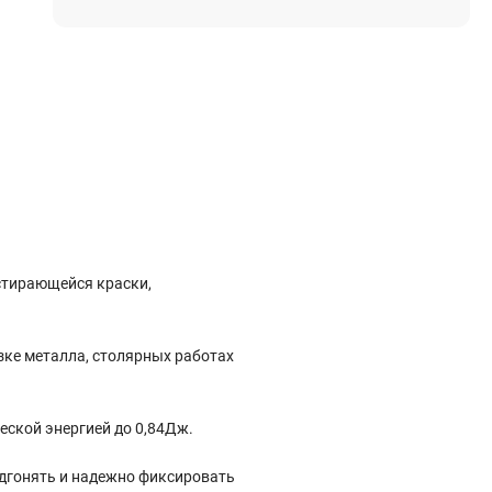
Электростроительное оборудование
Компрессоры
Тепловое оборудование
Генераторы
Мотопомпы
Виброплиты
Строительные материалы
стирающейся краски,
Арматура
Блоки стеновые газобетонные
Гипсокартон
ке металла, столярных работах
Жидкое стекло
Затирки
еской энергией до 0,84Дж.
одгонять и надежно фиксировать