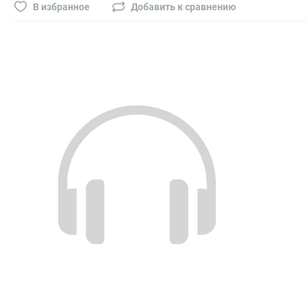
Буры, сверла, диски
В избранное
Добавить к сравнению
Гвозди для пневматического степлера (нейлера)
Биты на шуруповёрт
Буры, пики, зубила
Фрезы
Диски
Электроды, сварочная техника
Электроды сварочные
Инверторы, сварочная техника
Маски сварщика
Резаки
Зеркало сварщика