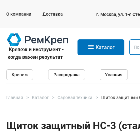
О компании
Доставка
г. Москва, ул. 1-я С
11
Каталог
Крепеж и инструмент -
когда важен результат
Крепеж
Крепеж
Распродажа
Условия
Анкеры
Дюбели
Саморезы и шурупы
Главная
Каталог
Садовая техника
Щиток защитный Н
Гвозди
Болты
Щиток защитный НС-3 (ста