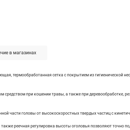
Лестницы, стремянки, вышки
Стремянки стальные
Лестницы односекционные
Вышки-туры
Лестницы двухсекционные
Лестницы телескопические
чие в магазинах
Средства пожарной безопасности
ющая, термообработанная сетка с покрытием из гигиенической не
Огнетушители
Пожарные инструменты
Полотна противопожарные
средством при кошении травы, а также при деревообработке, рез
Шкафы пожарные
Щиты, ящики, стенды
енной части головы от высокоскоростных твердых частиц с кинетич
 также реечная регулировка высоты оголовья позволяют точно п