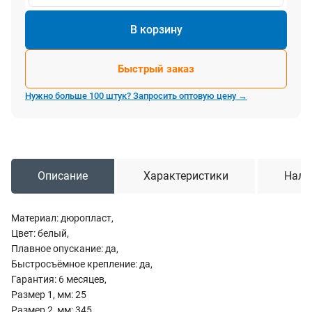
В корзину
Быстрый заказ
Нужно больше 100 штук? Запросить оптовую цену →
Описание
Характеристики
Нали
Материал: дюропласт,
Цвет: белый,
Плавное опускание: да,
Быстросъёмное крепление: да,
Гарантия: 6 месяцев,
Размер 1, мм: 25
Размер 2, мм: 345