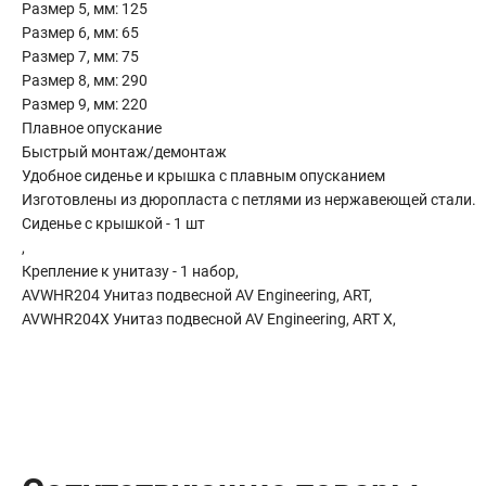
Размер 5, мм: 125
Сантехника
Размер 6, мм: 65
Канализация
Размер 7, мм: 75
Соединители сантехнические
Размер 8, мм: 290
Таймеры подачи воды
Размер 9, мм: 220
Водонагреватели накопительные
Плавное опускание
Быстрый монтаж/демонтаж
Тройники сантехнические
Удобное сиденье и крышка с плавным опусканием
Изготовлены из дюропласта с петлями из нержавеющей стали.
Сиденье с крышкой - 1 шт
,
Крепление к унитазу - 1 набор,
AVWHR204 Унитаз подвесной AV Engineering, ART,
AVWHR204X Унитаз подвесной AV Engineering, ART X,