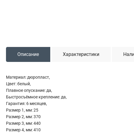
Садовая техника
Триммеры и мотокосы
Снегоуборочные машины
Культиваторы (мотоблоки)
Газонокосилки
Измельчители
Описание
Характеристики
Нали
Автомобильный инструмент
Материал: дюропласт,
Наборы шоферские
Цвет: белый,
Тросы буксировочные
Плавное опускание: да,
Домкраты
Быстросъёмное крепление: да,
Щетки, скребки и лопаты автомобильные
Гарантия: 6 месяцев,
Тали цепные
Размер 1, мм: 25
Размер 2, мм: 370
Размер 3, мм: 440
Размер 4, мм: 410