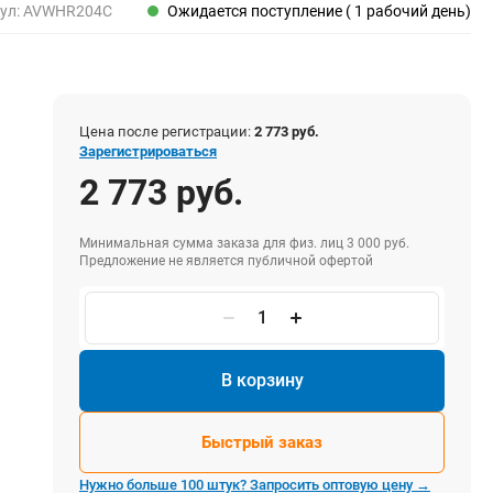
Пены, клеи, герметики
ул:
AVWHR204C
Ожидается поступление ( 1 рабочий день)
Пены монтажные
Герметики
Очистители для пены
Клеи монтажные
Цена после регистрации:
2 773 руб.
Пистолеты для герметиков
Зарегистрироваться
2 773 руб.
Минимальная сумма заказа для физ. лиц 3 000 руб.
Электрика и свет
Предложение не является публичной офертой
Хомуты стяжки нейлоновые и стальные
Вилки электрические
Выключатели
Удлинители электрические
В корзину
Фонари
Быстрый заказ
Нужно больше 100 штук? Запросить оптовую цену →