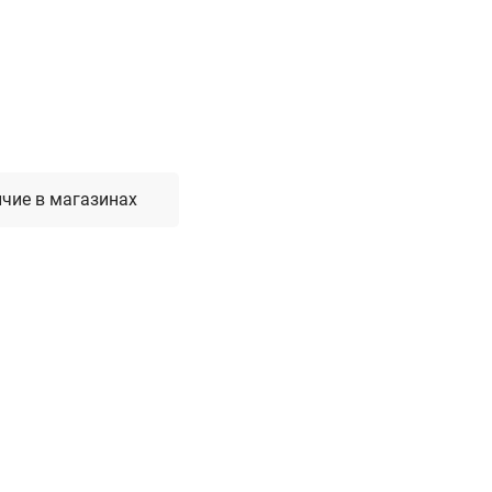
Лестницы, стремянки, вышки
Стремянки стальные
Лестницы односекционные
Вышки-туры
Лестницы двухсекционные
Лестницы телескопические
чие в магазинах
Средства пожарной безопасности
Огнетушители
Пожарные инструменты
Полотна противопожарные
Шкафы пожарные
Щиты, ящики, стенды