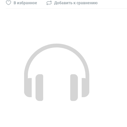
Буры, сверла, диски
В избранное
Добавить к сравнению
Гвозди для пневматического степлера (нейлера)
Биты на шуруповёрт
Буры, пики, зубила
Фрезы
Диски
Электроды, сварочная техника
Электроды сварочные
Инверторы, сварочная техника
Маски сварщика
Резаки
Зеркало сварщика