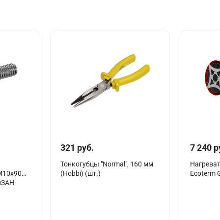
321 руб.
7 240 р
Тонкогубцы "Normal", 160 мм
Нагреват
М10х90
(Hobbi) (шт.)
Ecoterm 
елЗАН