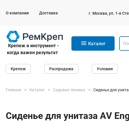
О компании
Доставка
г. Москва, ул. 1-я С
11
Каталог
Крепеж и инструмент -
когда важен результат
Крепеж
Крепеж
Распродажа
Условия
Анкеры
Дюбели
Саморезы и шурупы
Главная
Каталог
Садовая техника
Сиденье для унитаз
Гвозди
Болты
Сиденье для унитаза AV Eng