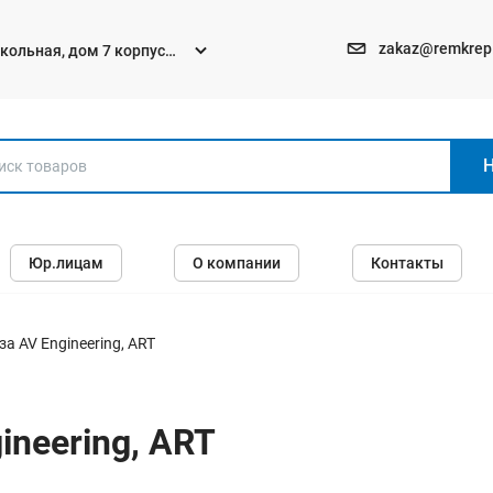
zakaz@remkrep
текольная, дом 7 корпус
Электро и бензоинструменты
Юр.лицам
О компании
Контакты
Перфораторы
Углошлифмашины (болгарки)
Шуруповерты
а AV Engineering, ART
Пилы
Дрели
ineering, ART