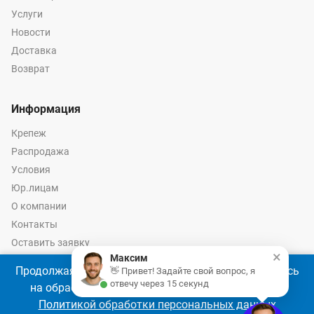
Услуги
Новости
Доставка
Возврат
Информация
Крепеж
Распродажа
Условия
Юр.лицам
О компании
Контакты
Оставить заявку
×
Максим
Калькулятор крепежа
Продолжая использовать наш сайт, Вы соглашаетесь
👋 Привет! Задайте свой вопрос, я
отвечу через 15 секунд
на обработку файлов cookie 🍪 в соответствии с
Политикой обработки персональных данных
© 2026 год Оптово-розничные продажи крепежа и инструмента -