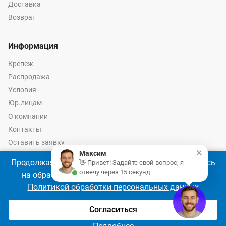
Доставка
Возврат
Информация
Крепеж
Распродажа
Условия
Юр.лицам
О компании
Контакты
Оставить заявку
×
Максим
Калькулятор крепежа
Продолжая использовать наш сайт, Вы соглашаетесь
👋 Привет! Задайте свой вопрос, я
отвечу через 15 секунд
на обработку файлов cookie 🍪 в соответствии с
Политикой обработки персональных данных
© 2026 год Оптово-розничные продажи крепежа и инструмента -
Ремкреп.ру
Согласиться