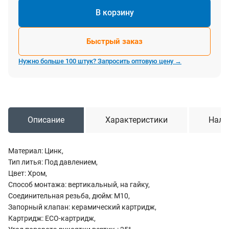
В корзину
Быстрый заказ
Нужно больше 100 штук? Запросить оптовую цену →
Описание
Характеристики
Нали
Материал: Цинк,
Тип литья: Под давлением,
Цвет: Хром,
Способ монтажа: вертикальный, на гайку,
Соединительная резьба, дюйм: M10,
Запорный клапан: керамический картридж,
Картридж: ECO-картридж,