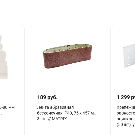
189 руб.
1 299 р
0-80 мм,
Лента абразивная
Крепежн
бесконечная, Р40, 75 х 457 мм,
равност
3 шт. // MATRIX
оцинков
(50 шт), 