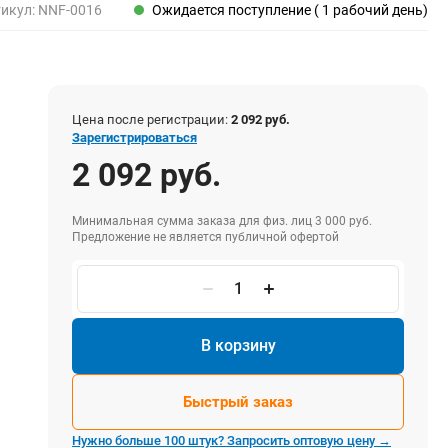
Пены, клеи, герметики
тикул:
NNF-0016
Ожидается поступление ( 1 рабочий день)
Пены монтажные
Герметики
Очистители для пены
Клеи монтажные
Цена после регистрации:
2 092 руб.
Пистолеты для герметиков
Зарегистрироваться
2 092 руб.
Минимальная сумма заказа для физ. лиц 3 000 руб.
Электрика и свет
Предложение не является публичной офертой
Хомуты стяжки нейлоновые и стальные
Вилки электрические
Выключатели
Удлинители электрические
В корзину
Фонари
Быстрый заказ
Нужно больше 100 штук? Запросить оптовую цену →