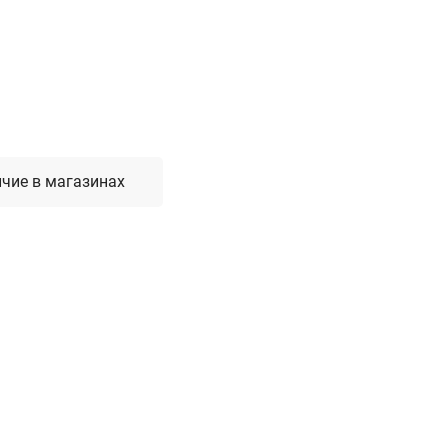
Лестницы, стремянки, вышки
Стремянки стальные
Лестницы односекционные
Вышки-туры
Лестницы двухсекционные
Лестницы телескопические
чие в магазинах
Средства пожарной безопасности
Огнетушители
Пожарные инструменты
Полотна противопожарные
Шкафы пожарные
Щиты, ящики, стенды