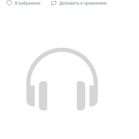
Буры, сверла, диски
В избранное
Добавить к сравнению
Гвозди для пневматического степлера (нейлера)
Биты на шуруповёрт
Буры, пики, зубила
Фрезы
Диски
Электроды, сварочная техника
Электроды сварочные
Инверторы, сварочная техника
Маски сварщика
Резаки
Зеркало сварщика