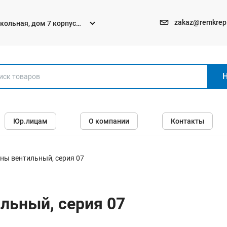
zakaz@remkrep
текольная, дом 7 корпус
Электро и бензоинструменты
Юр.лицам
О компании
Контакты
Перфораторы
Углошлифмашины (болгарки)
Шуруповерты
ны вентильный, серия 07
Пилы
Дрели
льный, серия 07