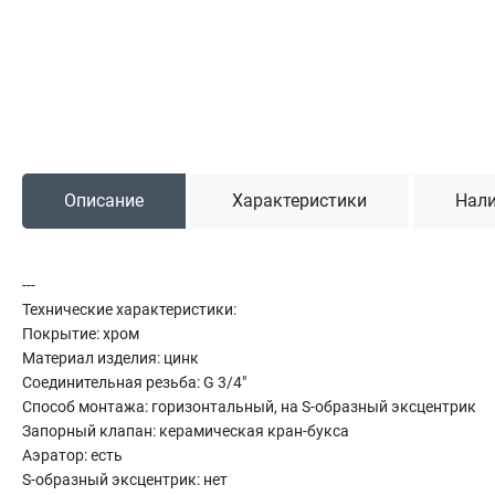
Садовая техника
Триммеры и мотокосы
Снегоуборочные машины
Культиваторы (мотоблоки)
Газонокосилки
Измельчители
Описание
Характеристики
Нали
Автомобильный инструмент
---
Наборы шоферские
Технические характеристики:
Тросы буксировочные
Покрытие: хром
Домкраты
Материал изделия: цинк
Щетки, скребки и лопаты автомобильные
Соединительная резьба: G 3/4"
Тали цепные
Способ монтажа: горизонтальный, на S-образный эксцентрик
Запорный клапан: керамическая кран-букса
Аэратор: есть
S-образный эксцентрик: нет