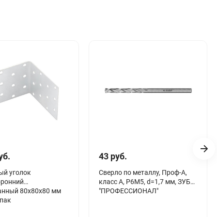
уб.
43 руб.
ый уголок
Сверло по металлу, Проф-А,
оронний
класс А, Р6М5, d=1,7 мм, ЗУБР
анный 80х80х80 мм
"ПРОФЕССИОНАЛ"
упак