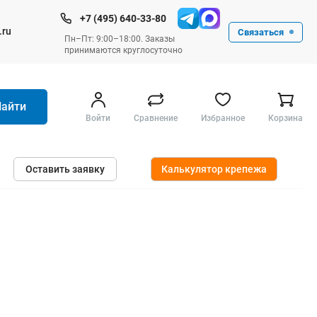
+7 (495) 640-33-80
.ru
Связаться
Пн–Пт: 9:00–18:00. Заказы
принимаются круглосуточно
Найти
Войти
Сравнение
Избранное
Корзина
Ручные инструменты
Оставить заявку
Калькулятор крепежа
Малярные
Слесарные
Столярные
Измерительные ручные
Штукатурные и отделочные