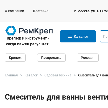
О компании
Доставка
г. Москва, ул. 1-я С
11
Каталог
Крепеж и инструмент -
когда важен результат
Крепеж
Крепеж
Распродажа
Условия
Анкеры
Дюбели
Саморезы и шурупы
Главная
Каталог
Садовая техника
Смеситель для ван
Гвозди
Болты
Смеситель для ванны венти