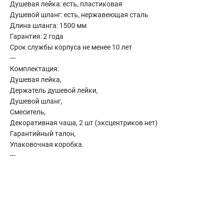
Душевая лейка: есть, пластиковая
Сантехника
Душевой шланг: есть, нержавеющая сталь
Канализация
Длина шланга: 1500 мм
Соединители сантехнические
Гарантия: 2 года
Таймеры подачи воды
Срок службы корпуса не менее 10 лет
Водонагреватели накопительные
---
Комплектация:
Тройники сантехнические
Душевая лейка,
Держатель душевой лейки,
Душевой шланг,
Смеситель,
Декоративная чаша, 2 шт (эксцентриков нет)
Гарантийный талон,
Упаковочная коробка.
---