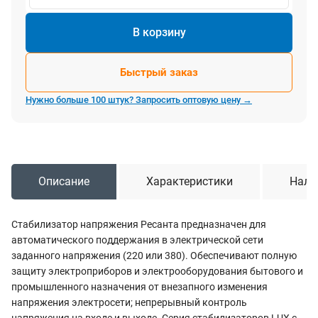
В корзину
Быстрый заказ
Нужно больше 100 штук? Запросить оптовую цену →
Описание
Характеристики
Нали
Стабилизатор напряжения Ресанта предназначен для
автоматического поддержания в электрической сети
заданного напряжения (220 или 380). Обеспечивают полную
защиту электроприборов и электрооборудования бытового и
промышленного назначения от внезапного изменения
напряжения электросети; непрерывный контроль
напряжения на входе и выходе. Серия стабилизаторов LUX с