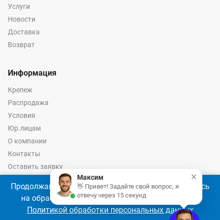
Услуги
Новости
Доставка
Возврат
Информация
Крепеж
Распродажа
Условия
Юр.лицам
О компании
Контакты
Оставить заявку
×
Максим
Калькулятор крепежа
Продолжая использовать наш сайт, Вы соглашаетесь
👋 Привет! Задайте свой вопрос, я
отвечу через 15 секунд
на обработку файлов cookie 🍪 в соответствии с
Политикой обработки персональных данных
© 2026 год Оптово-розничные продажи крепежа и инструмента -