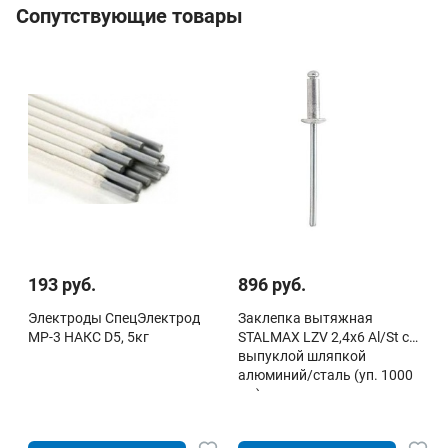
Сопутствующие товары
193 руб.
896 руб.
Электроды СпецЭлектрод
Заклепка вытяжная
МР-3 НАКС D5, 5кг
STALMAX LZV 2,4х6 Al/St с
выпуклой шляпкой
алюминий/сталь (уп. 1000
шт)