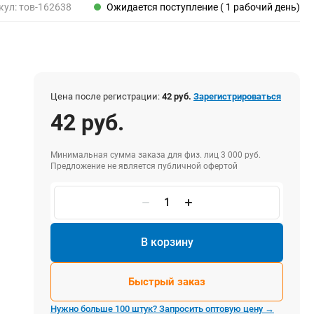
Пены, клеи, герметики
кул:
тов-162638
Ожидается поступление ( 1 рабочий день)
Пены монтажные
Герметики
Очистители для пены
Клеи монтажные
Пистолеты для герметиков
Цена после регистрации:
42 руб.
Зарегистрироваться
42 руб.
Минимальная сумма заказа для физ. лиц 3 000 руб.
Электрика и свет
Предложение не является публичной офертой
Хомуты стяжки нейлоновые и стальные
Вилки электрические
Выключатели
Удлинители электрические
В корзину
Фонари
Быстрый заказ
Нужно больше 100 штук? Запросить оптовую цену →