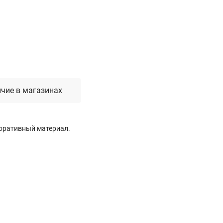
Лестницы, стремянки, вышки
Стремянки стальные
Лестницы односекционные
Вышки-туры
Лестницы двухсекционные
Лестницы телескопические
чие в магазинах
Средства пожарной безопасности
оративный материал.
Огнетушители
Пожарные инструменты
Полотна противопожарные
Шкафы пожарные
Щиты, ящики, стенды