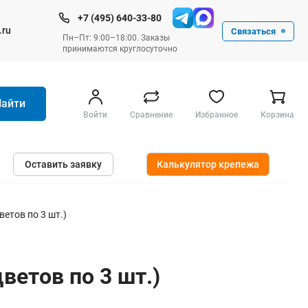
+7 (495) 640-33-80
.ru
Связаться
Пн–Пт: 9:00–18:00. Заказы
принимаются круглосуточно
Найти
Войти
Сравнение
Избранное
Корзина
Ручные инструменты
Оставить заявку
Калькулятор крепежа
Малярные
Слесарные
Столярные
етов по 3 шт.)
Измерительные ручные
Штукатурные и отделочные
етов по 3 шт.)