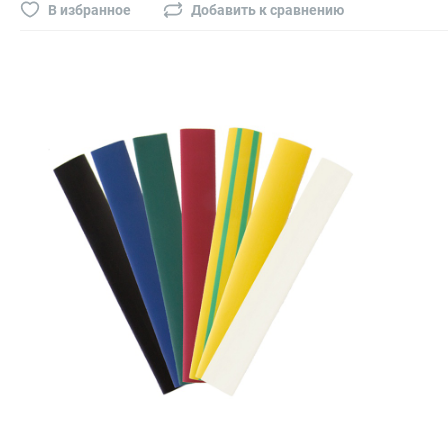
Буры, сверла, диски
В избранное
Добавить к сравнению
Гвозди для пневматического степлера (нейлера)
Биты на шуруповёрт
Буры, пики, зубила
Фрезы
Диски
Электроды, сварочная техника
Электроды сварочные
Инверторы, сварочная техника
Маски сварщика
Резаки
Зеркало сварщика