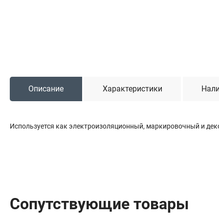
Садовая техника
Триммеры и мотокосы
Снегоуборочные машины
Культиваторы (мотоблоки)
Газонокосилки
Измельчители
Описание
Характеристики
Нали
Автомобильный инструмент
Используется как электроизоляционный, маркировочный и дек
Наборы шоферские
Тросы буксировочные
Домкраты
Щетки, скребки и лопаты автомобильные
Тали цепные
Сопутствующие товары