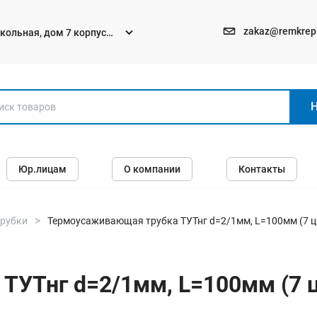
zakaz@remkrep
текольная, дом 7 корпус
Электро и бензоинструменты
Юр.лицам
О компании
Контакты
Перфораторы
Углошлифмашины (болгарки)
Шуруповерты
трубки
Термоусаживающая трубка ТУТнг d=2/1мм, L=100мм (7 цв
Пилы
Дрели
УТнг d=2/1мм, L=100мм (7 цв