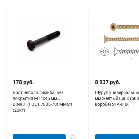
Сантехника
Канализация
Соединители сантехнические
Таймеры подачи воды
Водонагреватели накопительные
Тройники сантехнические
178 руб.
8 937 руб.
Болт неполн. резьба, Без
Шуруп универсальны
покрытия М14х45 мм
мм желтый цинк (500
DIN931(ГОСТ 7805-70) МММз
коробе) STARFIX
(20кг)