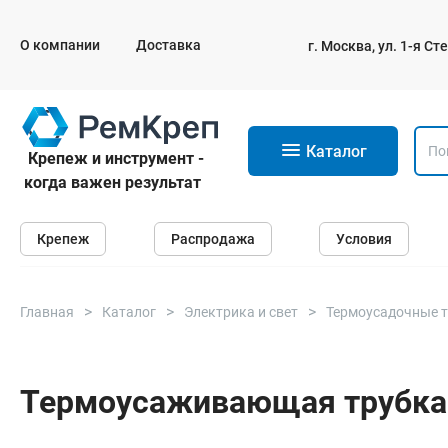
О компании
Доставка
г. Москва, ул. 1-я С
11
Каталог
Крепеж и инструмент -
когда важен результат
Крепеж
Крепеж
Распродажа
Условия
Анкеры
Дюбели
Саморезы и шурупы
Главная
Каталог
Электрика и свет
Термоусадочные 
Гвозди
Болты
Термоусаживающая трубка Т