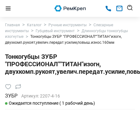
Главная
Каталог
Ручные инструменты
Слесарные
инструменты
Губцевый инструмент
Длинногубцы тонкогубцы
изогнутые
Тонкогубцы ЗУБР "ПРОФЕССИОНАЛ""ТИТАН"изогн,
двухкомп.рукоят,увелич.передат.усилие,повыш.износ.160мм
Тонкогубцы ЗУБР
"ПРОФЕССИОНАЛ""ТИТАН"изогн,
двухкомп.рукоят,увелич.передат.усилие,по
ЗУБР
Артикул:
2207-4-16
Ожидается поступление ( 1 рабочий день)