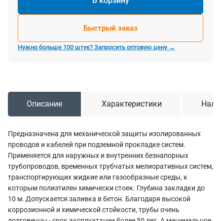
В корзину
Быстрый заказ
Нужно больше 100 штук? Запросить оптовую цену →
Описание
Характеристики
Нали
Предназначена для механической защиты изолированных
проводов и кабелей при подземной прокладке систем.
Применяется для наружных и внутренних безнапорных
трубопроводов, временных трубчатых мелиоративных систем,
транспортирующих жидкие или газообразные среды, к
которым полиэтилен химически стоек. Глубина закладки до
10 м. Допускается заливка в бетон. Благодаря высокой
коррозионной и химической стойкости, трубы очень
долговечны - срок эксплуатации более 50 лет. А минимальное