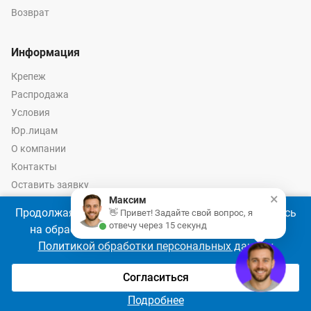
Возврат
Информация
Крепеж
Распродажа
Условия
Юр.лицам
О компании
Контакты
Оставить заявку
×
Максим
Калькулятор крепежа
Продолжая использовать наш сайт, Вы соглашаетесь
👋 Привет! Задайте свой вопрос, я
отвечу через 15 секунд
на обработку файлов cookie 🍪 в соответствии с
Политикой обработки персональных данных
© 2026 год Оптово-розничные продажи крепежа и инструмента -
Ремкреп.ру
Согласиться
Подробнее
Главная
Сравнение
Избранное
Корзина
Войти