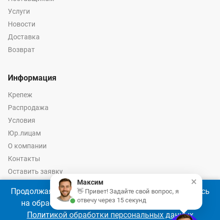
Услуги
Новости
Доставка
Возврат
Информация
Крепеж
Распродажа
Условия
Юр.лицам
О компании
Контакты
Оставить заявку
×
Максим
Калькулятор крепежа
Продолжая использовать наш сайт, Вы соглашаетесь
👋 Привет! Задайте свой вопрос, я
отвечу через 15 секунд
на обработку файлов cookie 🍪 в соответствии с
Политикой обработки персональных данных
© 2026 год Оптово-розничные продажи крепежа и инструмента -