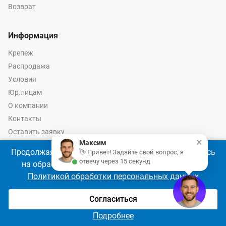
Возврат
Информация
Крепеж
Распродажа
Условия
Юр.лицам
О компании
Контакты
Оставить заявку
×
Максим
Калькулятор крепежа
Продолжая использовать наш сайт, Вы соглашаетесь
👋 Привет! Задайте свой вопрос, я
отвечу через 15 секунд
на обработку файлов cookie 🍪 в соответствии с
Политикой обработки персональных данных
© 2026 год Оптово-розничные продажи крепежа и инструмента -
Ремкреп.ру
Согласиться
Подробнее
Главная
Сравнение
Избранное
Корзина
Войти