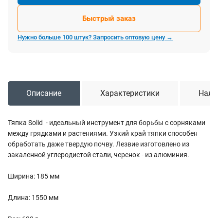
Быстрый заказ
Нужно больше 100 штук? Запросить оптовую цену →
Описание
Характеристики
Нали
Тяпка Solid - идеальный инструмент для борьбы с сорняками
между грядками и растениями. Узкий край тяпки способен
обработать даже твердую почву. Лезвие изготовлено из
закаленной углеродистой стали, черенок - из алюминия.
Ширина: 185 мм
Длина: 1550 мм