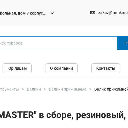
zakaz@remkrep
текольная, дом 7 корпус
Электро и бензоинструменты
Юр.лицам
О компании
Контакты
Перфораторы
Углошлифмашины (болгарки)
Шуруповерты
струменты
Валики
Валики прижимные
Валик прижимной 
Пилы
Дрели
ASTER" в сборе, резиновый,