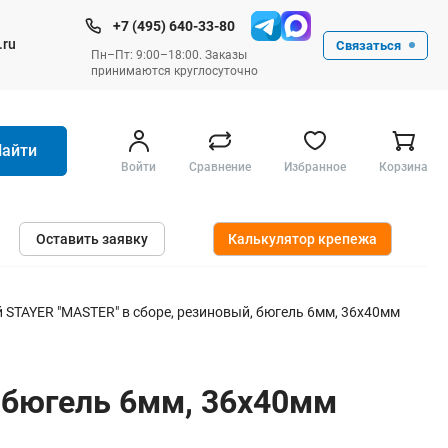
+7 (495) 640-33-80
.ru
Связаться
Пн–Пт: 9:00–18:00. Заказы
принимаются круглосуточно
Найти
Войти
Сравнение
Избранное
Корзина
Ручные инструменты
Оставить заявку
Калькулятор крепежа
Малярные
Слесарные
Столярные
STAYER "MASTER" в сборе, резиновый, бюгель 6мм, 36x40мм
Измерительные ручные
Штукатурные и отделочные
 бюгель 6мм, 36x40мм