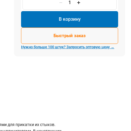
Электростроительное оборудование
Компрессоры
Тепловое оборудование
В корзину
Генераторы
Мотопомпы
Быстрый заказ
Виброплиты
Нужно больше 100 штук? Запросить оптовую цену →
Строительные материалы
Арматура
Блоки стеновые газобетонные
Гипсокартон
Жидкое стекло
Затирки
ми для прикатки их стыков.
и удлинителями. В конструкции