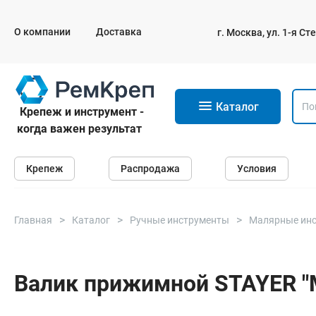
О компании
Доставка
г. Москва, ул. 1-я С
11
Каталог
Крепеж и инструмент -
когда важен результат
Крепеж
Крепеж
Распродажа
Условия
Анкеры
Дюбели
Саморезы и шурупы
Главная
Каталог
Ручные инструменты
Малярные ин
Гвозди
Болты
Валик прижимной STAYER "M