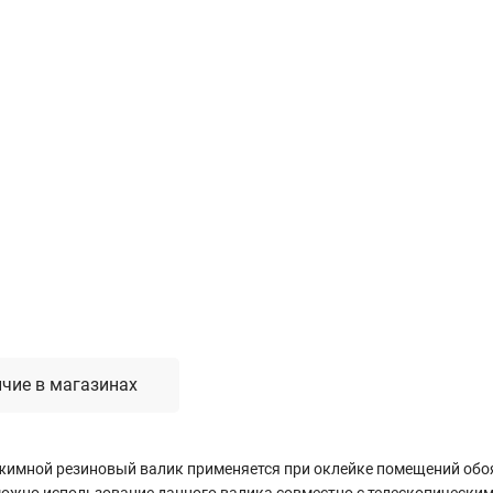
Лестницы, стремянки, вышки
Стремянки стальные
Лестницы односекционные
Вышки-туры
Лестницы двухсекционные
Лестницы телескопические
Средства пожарной безопасности
Огнетушители
Пожарные инструменты
Полотна противопожарные
Шкафы пожарные
чие в магазинах
Щиты, ящики, стенды
жимной резиновый валик применяется при оклейке помещений обоя
можно использование данного валика совместно с телескопическим