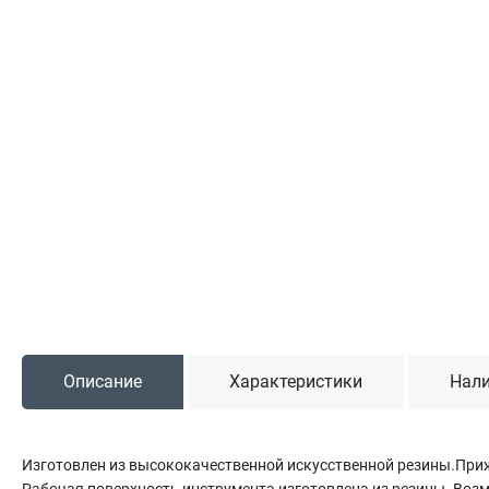
Садовая техника
Триммеры и мотокосы
Снегоуборочные машины
Культиваторы (мотоблоки)
Газонокосилки
Измельчители
Автомобильный инструмент
Наборы шоферские
Тросы буксировочные
Домкраты
Щетки, скребки и лопаты автомобильные
Описание
Характеристики
Нали
Тали цепные
Изготовлен из высококачественной искусственной резины.При
Рабочая поверхность инструмента изготовлена из резины. Воз