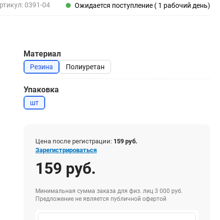
Пены, клеи, герметики
ртикул:
0391-04
Ожидается поступление ( 1 рабочий день)
Пены монтажные
Герметики
Очистители для пены
Материал
Клеи монтажные
Пистолеты для герметиков
Резина
Полиуретан
Упаковка
шт
Электрика и свет
Хомуты стяжки нейлоновые и стальные
Вилки электрические
Цена после регистрации:
159 руб.
Зарегистрироваться
Выключатели
159 руб.
Удлинители электрические
Фонари
Минимальная сумма заказа для физ. лиц 3 000 руб.
Предложение не является публичной офертой