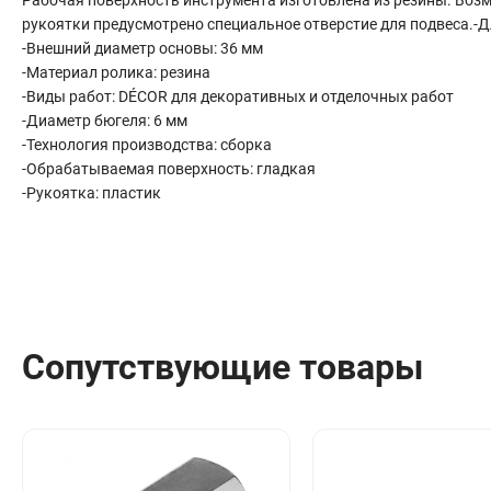
Сантехника
рукоятки предусмотрено специальное отверстие для подвеса.-Д
Канализация
-Внешний диаметр основы: 36 мм
Соединители сантехнические
-Материал ролика: резина
-Виды работ: DÉCOR для декоративных и отделочных работ
Таймеры подачи воды
-Диаметр бюгеля: 6 мм
Водонагреватели накопительные
-Технология производства: сборка
Тройники сантехнические
-Обрабатываемая поверхность: гладкая
-Рукоятка: пластик
Сопутствующие товары