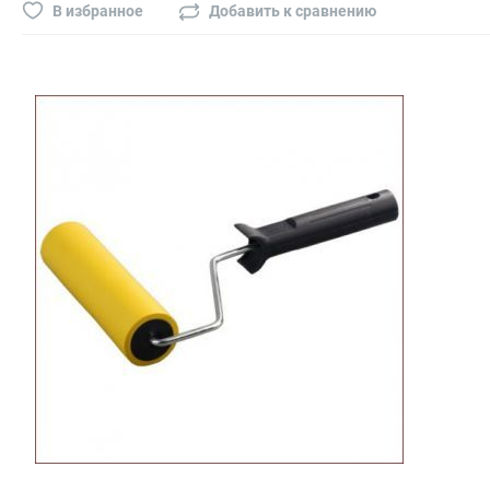
Буры, сверла, диски
В избранное
Добавить к сравнению
Гвозди для пневматического степлера (нейлера)
Биты на шуруповёрт
Буры, пики, зубила
Фрезы
Диски
Электроды, сварочная техника
Электроды сварочные
Инверторы, сварочная техника
Маски сварщика
Резаки
Зеркало сварщика