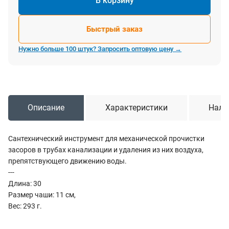
В корзину
Быстрый заказ
Нужно больше 100 штук? Запросить оптовую цену →
Описание
Характеристики
Нали
Сантехнический инструмент для механической прочистки
засоров в трубах канализации и удаления из них воздуха,
препятствующего движению воды.
---
Длина: 30
Размер чаши: 11 см,
Вес: 293 г.