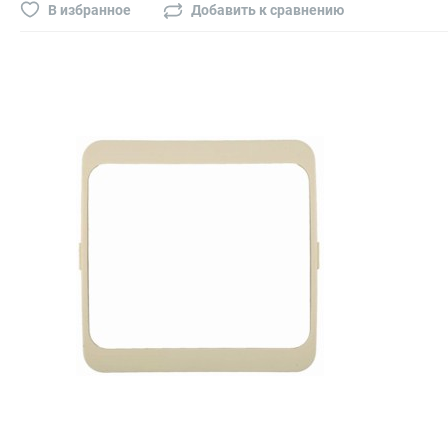
Буры, сверла, диски
В избранное
Добавить к сравнению
Гвозди для пневматического степлера (нейлера)
Биты на шуруповёрт
Буры, пики, зубила
Фрезы
Диски
Электроды, сварочная техника
Электроды сварочные
Инверторы, сварочная техника
Маски сварщика
Резаки
Зеркало сварщика