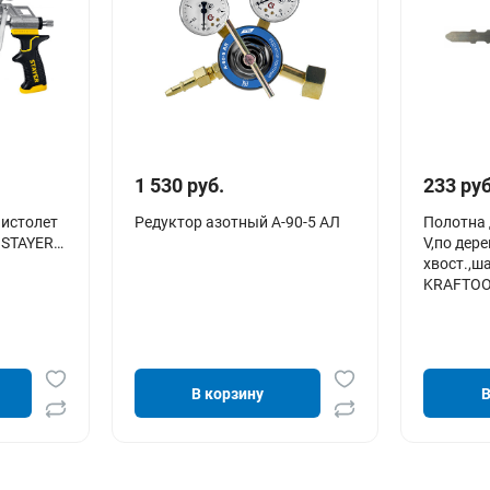
1 530 руб.
233 руб
истолет
Редуктор азотный А-90-5 АЛ
Полотна 
 STAYER
V,по дер
хвост.,ш
KRAFTOOL
В корзину
В