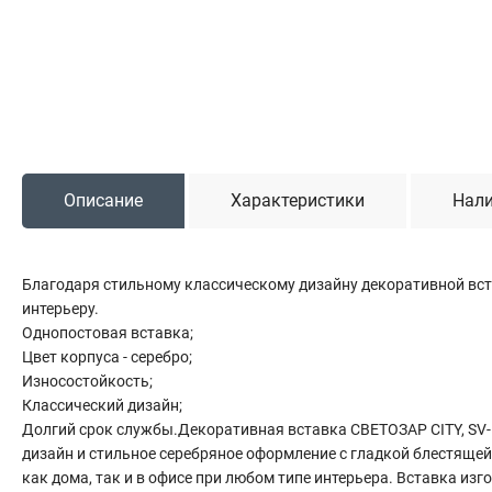
Садовая техника
Триммеры и мотокосы
Снегоуборочные машины
Культиваторы (мотоблоки)
Газонокосилки
Измельчители
Описание
Характеристики
Нали
Автомобильный инструмент
Благодаря стильному классическому дизайну декоративной вст
Наборы шоферские
интерьеру.
Тросы буксировочные
Однопостовая вставка;
Домкраты
Цвет корпуса - серебро;
Щетки, скребки и лопаты автомобильные
Износостойкость;
Тали цепные
Классический дизайн;
Долгий срок службы.Декоративная вставка СВЕТОЗАР CITY, SV-
дизайн и стильное серебряное оформление с гладкой блестяще
как дома, так и в офисе при любом типе интерьера. Вставка и