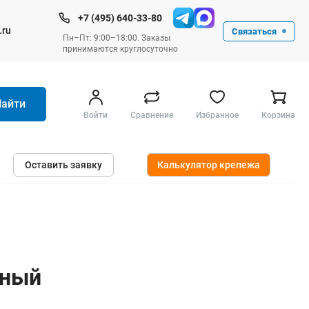
+7 (495) 640-33-80
.ru
Связаться
Пн–Пт: 9:00–18:00. Заказы
принимаются круглосуточно
Найти
Войти
Сравнение
Избранное
Корзина
Ручные инструменты
Оставить заявку
Калькулятор крепежа
Малярные
Слесарные
Столярные
Измерительные ручные
Штукатурные и отделочные
яный