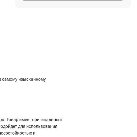
Электростроительное оборудование
Компрессоры
Тепловое оборудование
Генераторы
Мотопомпы
Виброплиты
Строительные материалы
же самому изысканному
Арматура
Блоки стеновые газобетонные
Гипсокартон
Жидкое стекло
Затирки
ок. Товар имеет оригинальный
подойдет для использования
зносостойкостью и