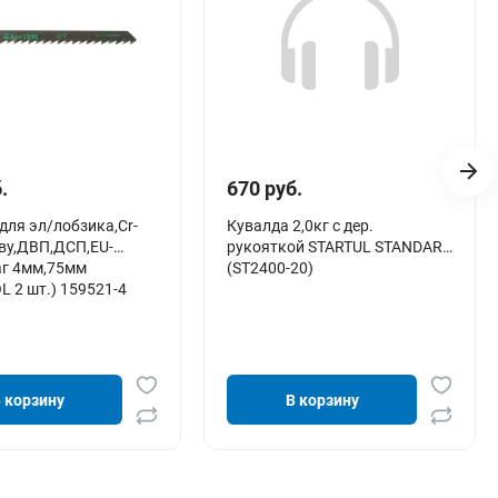
.
670 руб.
для эл/лобзика,Cr-
Кувалда 2,0кг с дер.
еву,ДВП,ДСП,EU-
рукояткой STARTUL STANDART
аг 4мм,75мм
(ST2400-20)
 2 шт.) 159521-4
 корзину
В корзину