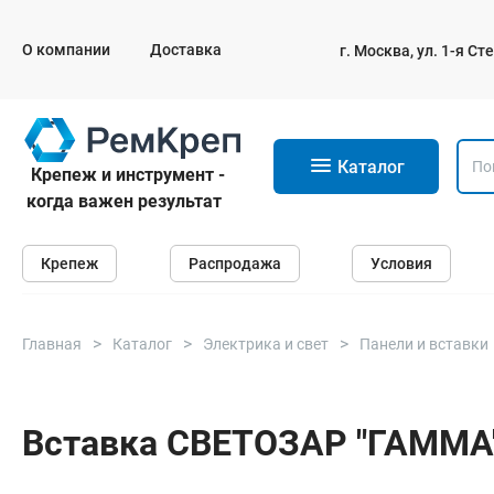
О компании
Доставка
г. Москва, ул. 1-я С
11
Каталог
Крепеж и инструмент -
когда важен результат
Крепеж
Крепеж
Распродажа
Условия
Анкеры
Дюбели
Саморезы и шурупы
Главная
Каталог
Электрика и свет
Панели и вставки
Гвозди
Болты
Вставка СВЕТОЗАР "ГАММА"