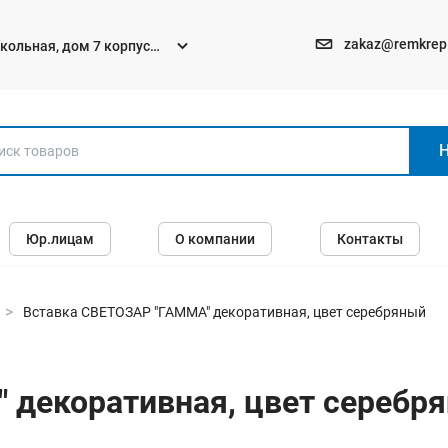
zakaz@remkrep
текольная, дом 7 корпус
Электро и бензоинструменты
Юр.лицам
О компании
Контакты
Перфораторы
Углошлифмашины (болгарки)
Шуруповерты
Вставка СВЕТОЗАР "ГАММА" декоративная, цвет серебряный
Пилы
Дрели
 декоративная, цвет серебр