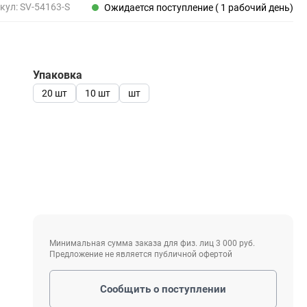
Пены, клеи, герметики
кул:
SV-54163-S
Ожидается поступление ( 1 рабочий день)
Пены монтажные
Герметики
Очистители для пены
Упаковка
Клеи монтажные
Пистолеты для герметиков
20 шт
10 шт
шт
Электрика и свет
Хомуты стяжки нейлоновые и стальные
Вилки электрические
Выключатели
Удлинители электрические
Минимальная сумма заказа для физ. лиц 3 000 руб.
Фонари
Предложение не является публичной офертой
Сообщить о поступлении