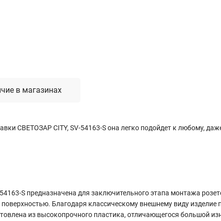
Лестницы, стремянки, вышки
Стремянки стальные
Лестницы односекционные
Вышки-туры
Лестницы двухсекционные
Лестницы телескопические
чие в магазинах
Средства пожарной безопасности
авки СВЕТОЗАР CITY, SV-54163-S она легко подойдет к любому, да
Огнетушители
Пожарные инструменты
Полотна противопожарные
Шкафы пожарные
Щиты, ящики, стенды
54163-S предназначена для заключительного этапа монтажа розет
й поверхностью. Благодаря классическому внешнему виду изделие 
зготовлена из высокопрочного пластика, отличающегося большой и