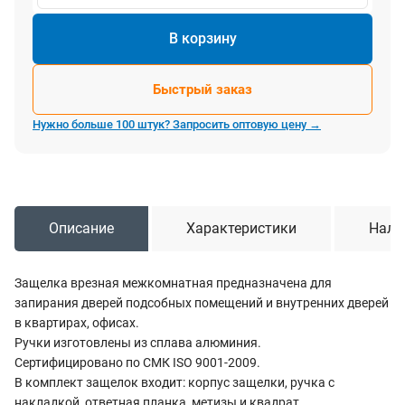
В корзину
Быстрый заказ
Нужно больше 100 штук? Запросить оптовую цену →
Описание
Характеристики
Нали
Защелка врезная межкомнатная предназначена для
запирания дверей подсобных помещений и внутренних дверей
в квартирах, офисах.
Ручки изготовлены из сплава алюминия.
Сертифицировано по СМК ISO 9001-2009.
В комплект защелок входит: корпус защелки, ручка с
накладкой, ответная планка, метизы и квадрат.