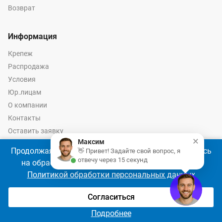
Возврат
Информация
Крепеж
Распродажа
Условия
Юр.лицам
О компании
Контакты
Оставить заявку
×
Максим
Калькулятор крепежа
Продолжая использовать наш сайт, Вы соглашаетесь
👋 Привет! Задайте свой вопрос, я
отвечу через 15 секунд
на обработку файлов cookie 🍪 в соответствии с
Политикой обработки персональных данных
© 2026 год Оптово-розничные продажи крепежа и инструмента -
Ремкреп.ру
Согласиться
Подробнее
Главная
Сравнение
Избранное
Корзина
Войти