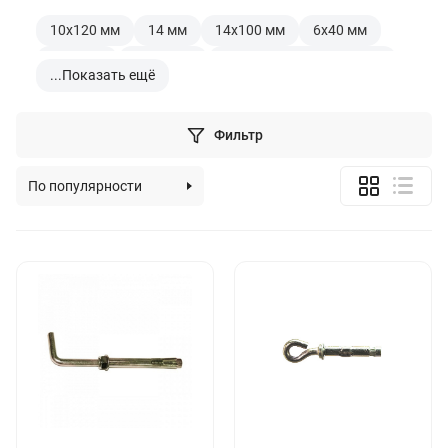
10x120 мм
14 мм
14х100 мм
6х40 мм
6х60 мм
8х100 мм
бабочка металлический
...
Показать ещё
для газобетона
для гипсокартона
для металла
для пеноблока
Фильтр
для пустотелого кирпича
для пустотелых конструкций
По популярности
для регулированного пола
фасадный
По алфавиту
глухарь
латунный м8
латунный м10
По цене (возрастанию)
латунный м12
м10
м12
м16
По цене (убыванию)
м20 для бетона
м6
м8
молли
нержавеющий
по бетону м12
по дереву
распорный м12
распорный с гайкой
распорный
регулировочный
со шпилькой м12
со шпилькой м10