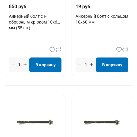
для бетона
для кирпича
850 руб.
19 руб.
стандартный со шпилькой м8
12х60 с гайкой
Анкерный болт c Г-
Анкерный болт с кольцом
образным крюком 10х60
10х60 мм
8х40мм
10х60 мм
m6 с крюком
мм (55 шт)
стальной (забивной)
усиленный
В корзину
В корзину