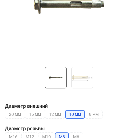
Диаметр внешний
20 мм
16 мм
12 мм
10 мм
8 мм
Диаметр резьбы
М16
М12
М10
М8
М6