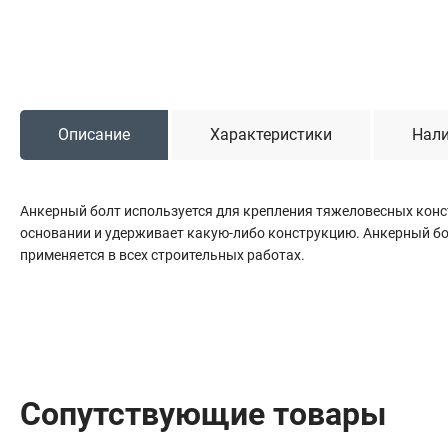
Сантехника
Канализация
Соединители сантехнические
Таймеры подачи воды
Водонагреватели накопительные
Описание
Характеристики
Нали
Тройники сантехнические
Анкерный болт используется для крепления тяжеловесных конст
основании и удерживает какую-либо конструкцию. Анкерный б
применяется в всех строительных работах.
Сопутствующие товары