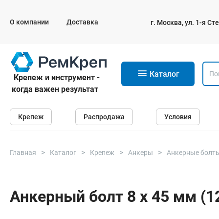
О компании
Доставка
г. Москва, ул. 1-я С
11
Каталог
Крепеж и инструмент -
когда важен результат
Крепеж
Крепеж
Распродажа
Условия
Анкеры
Дюбели
Саморезы и шурупы
Главная
Каталог
Крепеж
Анкеры
Анкерные болт
Гвозди
Болты
Анкерный болт 8 х 45 мм (1