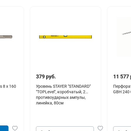
379 руб.
11 577 
s 8 х 160
Уровень STAYER "STANDARD"
Перфорат
"TOPLevel", коробчатый, 2
GBH 240 
противоударных ампулы,
линейка, 80см