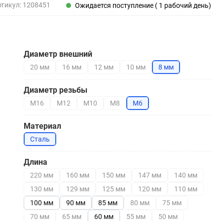
Пены, клеи, герметики
ртикул:
1208451
Ожидается поступление ( 1 рабочий день)
Пены монтажные
Герметики
Очистители для пены
Диаметр внешний
Клеи монтажные
Пистолеты для герметиков
20 мм
16 мм
12 мм
10 мм
8 мм
Диаметр резьбы
М16
М12
М10
М8
М6
Электрика и свет
Материал
Хомуты стяжки нейлоновые и стальные
Сталь
Вилки электрические
Выключатели
Длина
Удлинители электрические
220 мм
160 мм
150 мм
147 мм
140 мм
Фонари
130 мм
129 мм
125 мм
120 мм
110 мм
100 мм
90 мм
85 мм
80 мм
75 мм
70 мм
65 мм
60 мм
55 мм
50 мм