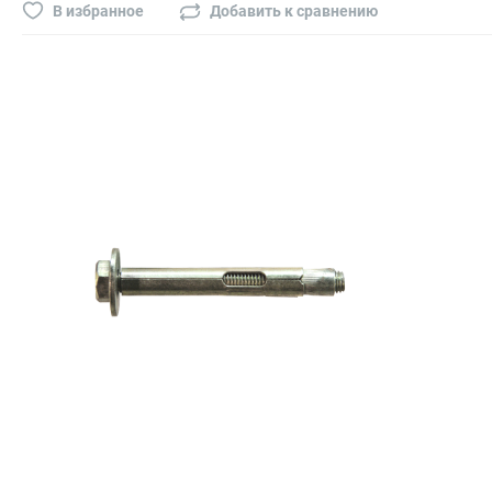
Буры, сверла, диски
В избранное
Добавить к сравнению
Гвозди для пневматического степлера (нейлера)
Биты на шуруповёрт
Буры, пики, зубила
Фрезы
Диски
Электроды, сварочная техника
Электроды сварочные
Инверторы, сварочная техника
Маски сварщика
Резаки
Зеркало сварщика