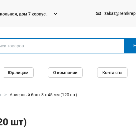
zakaz@remkrep
текольная, дом 7 корпус
Электро и бензоинструменты
Юр.лицам
О компании
Контакты
Перфораторы
Углошлифмашины (болгарки)
Шуруповерты
ы
Анкерный болт 8 х 45 мм (120 шт)
Пилы
Дрели
20 шт)