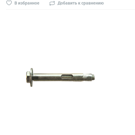
Буры, сверла, диски
В избранное
Добавить к сравнению
Гвозди для пневматического степлера (нейлера)
Биты на шуруповёрт
Буры, пики, зубила
Фрезы
Диски
Электроды, сварочная техника
Электроды сварочные
Инверторы, сварочная техника
Маски сварщика
Резаки
Зеркало сварщика