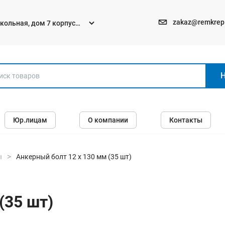
zakaz@remkrep
текольная, дом 7 корпус
Электро и бензоинструменты
Юр.лицам
О компании
Контакты
Перфораторы
Углошлифмашины (болгарки)
Шуруповерты
ы
Анкерный болт 12 х 130 мм (35 шт)
Пилы
Дрели
(35 шт)