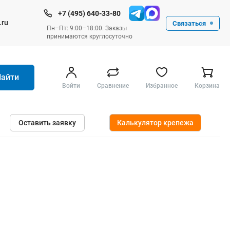
+7 (495) 640-33-80
.ru
Связаться
Пн–Пт: 9:00–18:00. Заказы
принимаются круглосуточно
Найти
Войти
Сравнение
Избранное
Корзина
Ручные инструменты
Оставить заявку
Калькулятор крепежа
Малярные
Слесарные
Столярные
Измерительные ручные
Штукатурные и отделочные