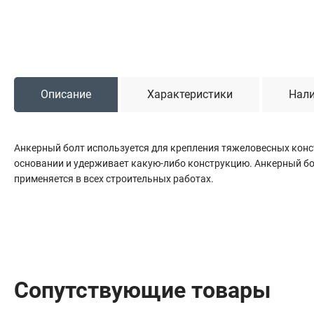
Сантехника
Канализация
Соединители сантехнические
Таймеры подачи воды
Водонагреватели накопительные
Описание
Характеристики
Нали
Тройники сантехнические
Анкерный болт используется для крепления тяжеловесных конст
основании и удерживает какую-либо конструкцию. Анкерный б
применяется в всех строительных работах.
Сопутствующие товары