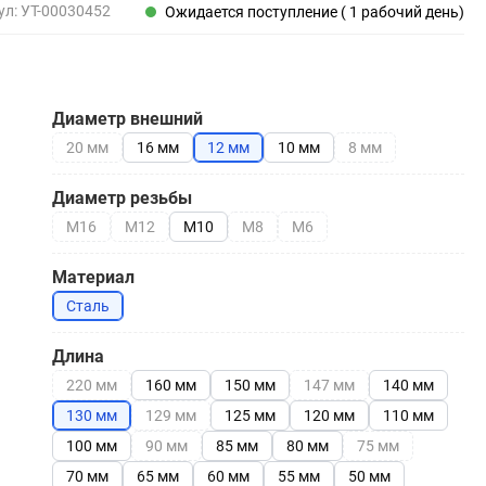
Пены, клеи, герметики
ул:
УТ-00030452
Ожидается поступление ( 1 рабочий день)
Пены монтажные
Герметики
Очистители для пены
Диаметр внешний
Клеи монтажные
Пистолеты для герметиков
20 мм
16 мм
12 мм
10 мм
8 мм
Диаметр резьбы
М16
М12
М10
М8
М6
Электрика и свет
Материал
Хомуты стяжки нейлоновые и стальные
Сталь
Вилки электрические
Выключатели
Длина
Удлинители электрические
220 мм
160 мм
150 мм
147 мм
140 мм
Фонари
130 мм
129 мм
125 мм
120 мм
110 мм
100 мм
90 мм
85 мм
80 мм
75 мм
70 мм
65 мм
60 мм
55 мм
50 мм