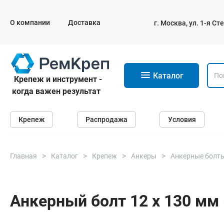
О компании
Доставка
г. Москва, ул. 1-я С
11
Каталог
Крепеж и инструмент -
когда важен результат
Крепеж
Крепеж
Распродажа
Условия
Анкеры
Дюбели
Саморезы и шурупы
Главная
Каталог
Крепеж
Анкеры
Анкерные болт
Гвозди
Болты
Анкерный болт 12 х 130 мм 