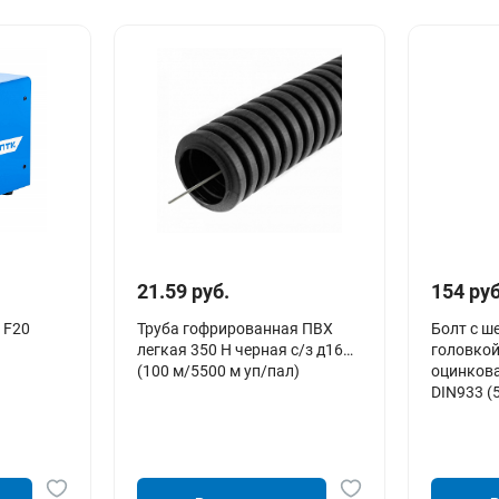
21.59 руб.
154 руб
 F20
Труба гофрированная ПВХ
Болт с ш
легкая 350 Н черная с/з д16
головкой
(100 м/5500 м уп/пал)
оцинков
DIN933 (