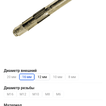
Диаметр внешний
20 мм
16 мм
12 мм
10 мм
8 мм
Диаметр резьбы
М16
М12
М10
М8
М6
Материал