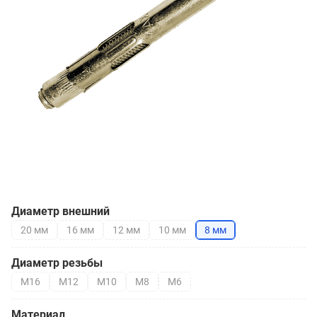
Диаметр внешний
20 мм
16 мм
12 мм
10 мм
8 мм
Диаметр резьбы
М16
М12
М10
М8
М6
Материал