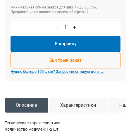
Минимальная сумма заказа для физ. лиц 3 000 руб.
Предложение не является публичной офертой
В корзину
Быстрый заказ
Нужно больше 100 штук? Запросить оптовую цену →
Описание
Характеристики
Нали
Технические характеристики:
Количество модулей: 1-2 шт.,