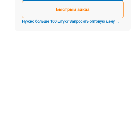
Электростроительное оборудование
Быстрый заказ
Компрессоры
Тепловое оборудование
Нужно больше 100 штук? Запросить оптовую цену →
Генераторы
Мотопомпы
Виброплиты
Строительные материалы
Арматура
Блоки стеновые газобетонные
Гипсокартон
Жидкое стекло
Затирки