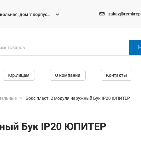
zakaz@remkrep
текольная, дом 7 корпус
Электро и бензоинструменты
Юр.лицам
О компании
Контакты
Перфораторы
Углошлифмашины (болгарки)
Шуруповерты
тельные
Бокс пласт. 2 модуля наружный Бук IP20 ЮПИТЕР
Пилы
Дрели
жный Бук IP20 ЮПИТЕР