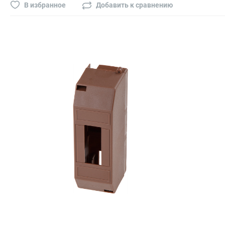
Буры, сверла, диски
В избранное
Добавить к сравнению
Гвозди для пневматического степлера (нейлера)
Биты на шуруповёрт
Буры, пики, зубила
Фрезы
Диски
Электроды, сварочная техника
Электроды сварочные
Инверторы, сварочная техника
Маски сварщика
Резаки
Зеркало сварщика