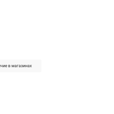
Лестницы, стремянки, вышки
Стремянки стальные
Лестницы односекционные
Вышки-туры
Лестницы двухсекционные
Лестницы телескопические
Средства пожарной безопасности
чие в магазинах
Огнетушители
Пожарные инструменты
Полотна противопожарные
Шкафы пожарные
Щиты, ящики, стенды