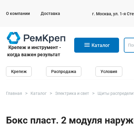
О компании
Доставка
г. Москва, ул. 1-я С
11
Каталог
Крепеж и инструмент -
когда важен результат
Крепеж
Крепеж
Распродажа
Условия
Анкеры
Дюбели
Саморезы и шурупы
Главная
Каталог
Электрика и свет
Щиты распредели
Гвозди
Болты
Бокс пласт. 2 модуля нару