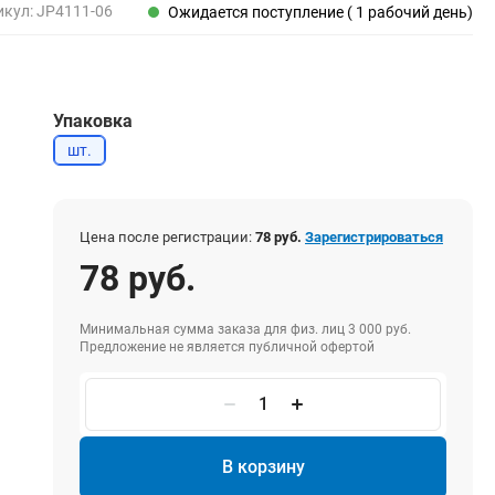
Пены, клеи, герметики
икул:
JP4111-06
Ожидается поступление ( 1 рабочий день)
Пены монтажные
Герметики
Очистители для пены
Упаковка
Клеи монтажные
Пистолеты для герметиков
шт.
Цена после регистрации:
78 руб.
Зарегистрироваться
Электрика и свет
78 руб.
Хомуты стяжки нейлоновые и стальные
Вилки электрические
Минимальная сумма заказа для физ. лиц 3 000 руб.
Выключатели
Предложение не является публичной офертой
Удлинители электрические
Фонари
В корзину