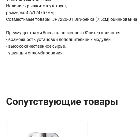
Сантехника
Наличие крышки: отсутствует,
Канализация
размеры: 42х124х57мм,
Совместимые товары: JP7220-01 DIN-рейка (7,5см) оцинкованна
Соединители сантехнические
---
Таймеры подачи воды
Преимуществами бокса пластикового Юпитер являются:
Водонагреватели накопительные
- возможность установки дополнительных модулей,
Тройники сантехнические
- высококачественное сырье,
- ушки для опломбирования.
Сопутствующие товары