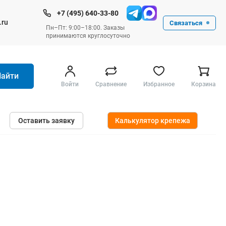
+7 (495) 640-33-80
.ru
Связаться
Пн–Пт: 9:00–18:00. Заказы
принимаются круглосуточно
Найти
Войти
Сравнение
Избранное
Корзина
Ручные инструменты
Оставить заявку
Калькулятор крепежа
Малярные
Слесарные
Столярные
Измерительные ручные
Штукатурные и отделочные