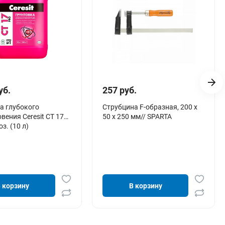
уб.
257 руб.
а глубокого
Струбцина F-образная, 200 х
вения Ceresit CT 17
50 х 250 мм// SPARTA
з. (10 л)
 корзину
В корзину