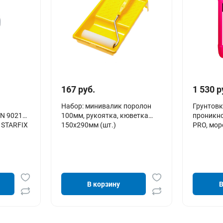
167 руб.
1 530 р
Набор: минивалик поролон
Грунтовк
IN 9021
100мм, рукоятка, кюветка
проникно
) STARFIX
150х290мм (шт.)
PRO, моро
В корзину
В