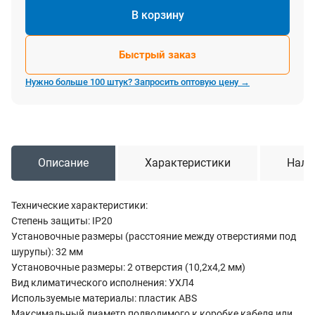
В корзину
Быстрый заказ
Нужно больше 100 штук? Запросить оптовую цену →
Описание
Характеристики
Нали
Технические характеристики:
Степень защиты: IP20
Установочные размеры (расстояние между отверстиями под
шурупы): 32 мм
Установочные размеры: 2 отверстия (10,2х4,2 мм)
Вид климатического исполнения: УХЛ4
Используемые материалы: пластик ABS
Максимальный диаметр подводимого к коробке кабеля или