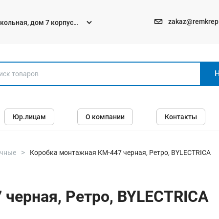
zakaz@remkrep
текольная, дом 7 корпус
Электро и бензоинструменты
Юр.лицам
О компании
Контакты
Перфораторы
Углошлифмашины (болгарки)
Шуруповерты
очные
Коробка монтажная КМ-447 черная, Ретро, BYLECTRICA
Пилы
Дрели
черная, Ретро, BYLECTRICA