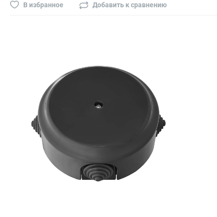
Буры, сверла, диски
В избранное
Добавить к сравнению
Гвозди для пневматического степлера (нейлера)
Биты на шуруповёрт
Буры, пики, зубила
Фрезы
Диски
Электроды, сварочная техника
Электроды сварочные
Инверторы, сварочная техника
Маски сварщика
Резаки
Зеркало сварщика