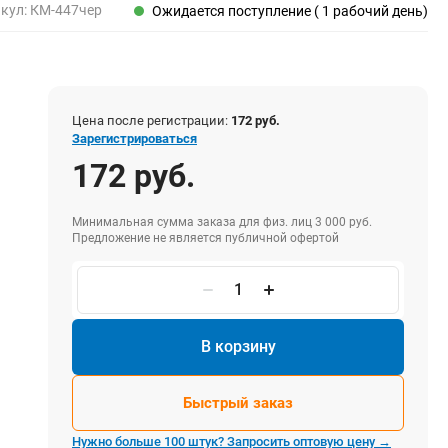
Пены, клеи, герметики
кул:
КМ-447чер
Ожидается поступление ( 1 рабочий день)
Пены монтажные
Герметики
Очистители для пены
Клеи монтажные
Цена после регистрации:
172 руб.
Пистолеты для герметиков
Зарегистрироваться
172 руб.
Минимальная сумма заказа для физ. лиц 3 000 руб.
Электрика и свет
Предложение не является публичной офертой
Хомуты стяжки нейлоновые и стальные
Вилки электрические
Выключатели
Удлинители электрические
В корзину
Фонари
Быстрый заказ
Нужно больше 100 штук? Запросить оптовую цену →