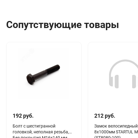
Сантехника
Канализация
Соединители сантехнические
Сопутствующие товары
Таймеры подачи воды
Водонагреватели накопительные
Тройники сантехнические
192 руб.
212 руб.
Болт с шестигранной
Замок велосипедный
головкой, неполная резьба,
8х1000мм STARTUL 
Без покрытия М16х140 мм
(ST8080-100)