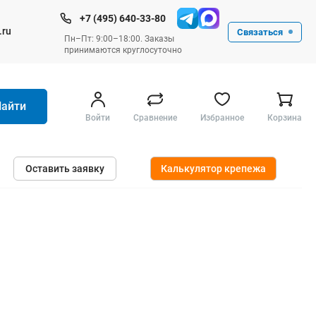
+7 (495) 640-33-80
.ru
Связаться
Пн–Пт: 9:00–18:00. Заказы
принимаются круглосуточно
Найти
Войти
Сравнение
Избранное
Корзина
Ручные инструменты
Оставить заявку
Калькулятор крепежа
Малярные
Слесарные
Столярные
Измерительные ручные
Штукатурные и отделочные