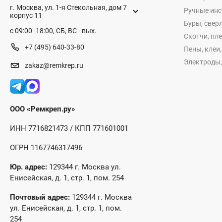
г. Москва, ул. 1-я Стекольная, дом 7
Ручные ин
корпус 11
Буры, сверл
с 09:00 -18:00, СБ, ВС - вых.
Скотчи, пл
+7 (495) 640-33-80
Пены, клеи
Электроды,
zakaz@remkrep.ru
ООО «Ремкреп.ру»
ИНН 7716821473 / КПП 771601001
ОГРН 1167746317496
Юр. адрес:
129344 г. Москва ул.
Енисейская, д. 1, стр. 1, пом. 254
Почтовый адрес:
129344 г. Москва
ул. Енисейская, д. 1, стр. 1, пом.
254