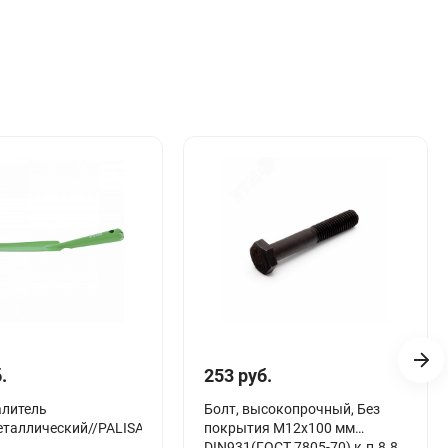
.
253 руб.
алитель
Болт, высокопрочный, Без
еталлический//PALISAD
покрытия М12х100 мм
DIN931(ГОСТ 7805-70) к.п.8.8