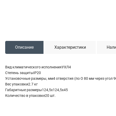
Садовая техника
Триммеры и мотокосы
Снегоуборочные машины
Культиваторы (мотоблоки)
Газонокосилки
Измельчители
Описание
Характеристики
Нали
Автомобильный инструмент
Вид климатического исполненияУХЛ4
Наборы шоферские
Степень защитыIP20
Тросы буксировочные
Установочные размеры, мм4 отверстия (по O 80 мм через угол 9
Домкраты
Вес упаковки2.7 кг
Щетки, скребки и лопаты автомобильные
Габаритные размеры124,5х124,5х45
Тали цепные
Количество в упаковке20 шт.