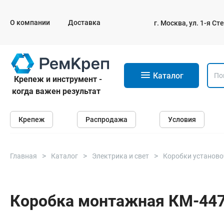
О компании
Доставка
г. Москва, ул. 1-я С
11
Каталог
Крепеж и инструмент -
когда важен результат
Крепеж
Крепеж
Распродажа
Условия
Анкеры
Дюбели
Саморезы и шурупы
Главная
Каталог
Электрика и свет
Коробки установ
Гвозди
Болты
Коробка монтажная КМ-447 