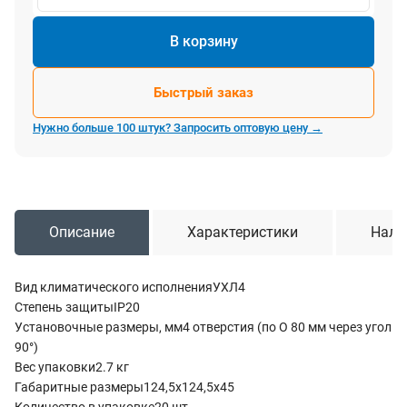
В корзину
Быстрый заказ
Нужно больше 100 штук? Запросить оптовую цену →
Описание
Характеристики
Нали
Вид климатического исполненияУХЛ4
Степень защитыIP20
Установочные размеры, мм4 отверстия (по O 80 мм через угол
90°)
Вес упаковки2.7 кг
Габаритные размеры124,5х124,5х45
Количество в упаковке20 шт.