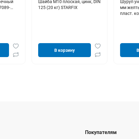
аечный
Шайба М10 плоская, цинк, DIN
Шуруп ун
7089-
125 (20 кг) STARFIX
мм желты
пласт. к
В корзину
В
Покупателям