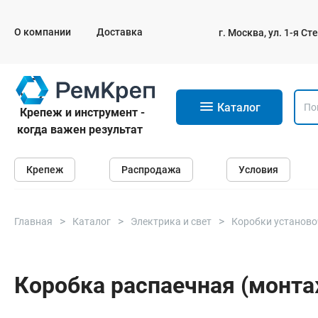
О компании
Доставка
г. Москва, ул. 1-я С
11
Каталог
Крепеж и инструмент -
когда важен результат
Крепеж
Крепеж
Распродажа
Условия
Анкеры
Дюбели
Саморезы и шурупы
Главная
Каталог
Электрика и свет
Коробки установ
Гвозди
Болты
Коробка распаечная (монта