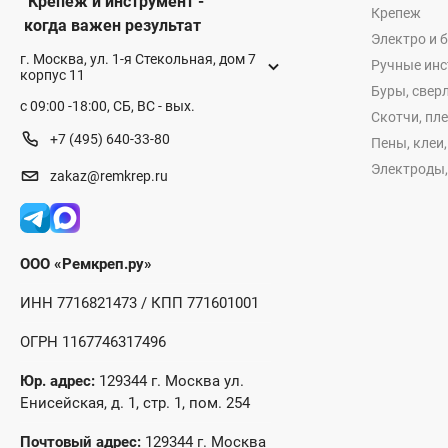
Крепеж и инструмент -
Крепеж
когда важен результат
Электро и 
г. Москва, ул. 1-я Стекольная, дом 7
Ручные ин
корпус 11
Буры, сверл
с 09:00 -18:00, СБ, ВС - вых.
Скотчи, пл
+7 (495) 640-33-80
Пены, клеи
Электроды,
zakaz@remkrep.ru
ООО «Ремкреп.ру»
ИНН 7716821473 / КПП 771601001
ОГРН 1167746317496
Юр. адрес:
129344 г. Москва ул.
Енисейская, д. 1, стр. 1, пом. 254
Почтовый адрес:
129344 г. Москва