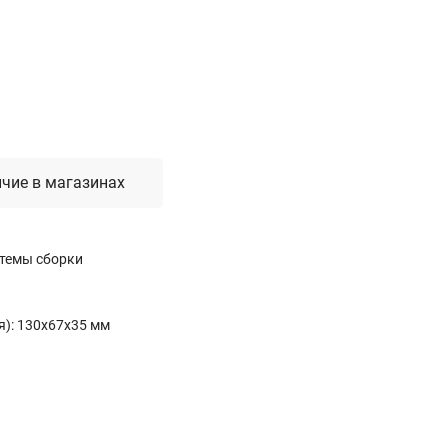
Лестницы, стремянки, вышки
Стремянки стальные
Лестницы односекционные
Вышки-туры
Лестницы двухсекционные
Лестницы телескопические
чие в магазинах
Средства пожарной безопасности
стемы сборки
Огнетушители
Пожарные инструменты
Полотна противопожарные
): 130х67х35 мм
Шкафы пожарные
Щиты, ящики, стенды