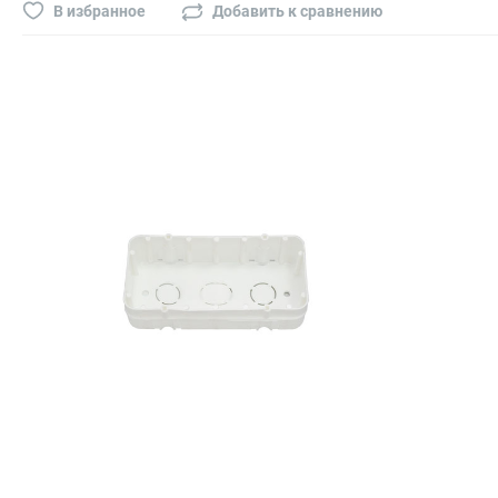
Буры, сверла, диски
В избранное
Добавить к сравнению
Гвозди для пневматического степлера (нейлера)
Биты на шуруповёрт
Буры, пики, зубила
Фрезы
Диски
Электроды, сварочная техника
Электроды сварочные
Инверторы, сварочная техника
Маски сварщика
Резаки
Зеркало сварщика