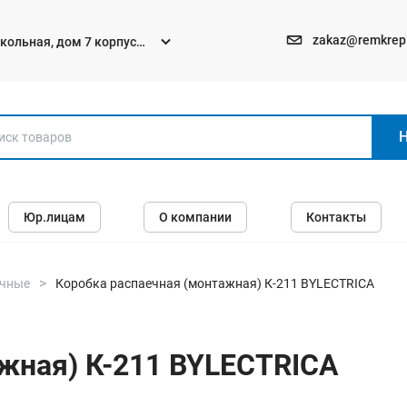
zakaz@remkrep
текольная, дом 7 корпус
Электро и бензоинструменты
Юр.лицам
О компании
Контакты
Перфораторы
Углошлифмашины (болгарки)
Шуруповерты
очные
Коробка распаечная (монтажная) К-211 BYLECTRICA
Пилы
Дрели
жная) К-211 BYLECTRICA