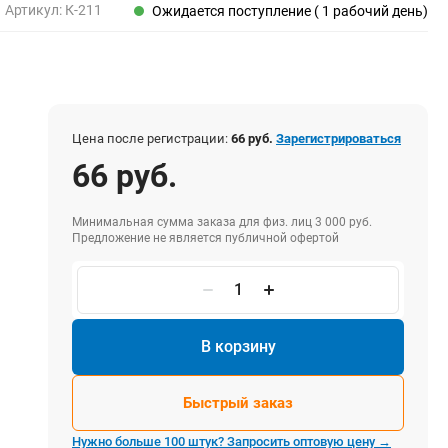
Пены, клеи, герметики
Артикул:
К-211
Ожидается поступление ( 1 рабочий день)
Пены монтажные
Герметики
Очистители для пены
Клеи монтажные
Пистолеты для герметиков
Цена после регистрации:
66 руб.
Зарегистрироваться
66 руб.
Минимальная сумма заказа для физ. лиц 3 000 руб.
Электрика и свет
Предложение не является публичной офертой
Хомуты стяжки нейлоновые и стальные
Вилки электрические
Выключатели
Удлинители электрические
В корзину
Фонари
Быстрый заказ
Нужно больше 100 штук? Запросить оптовую цену →