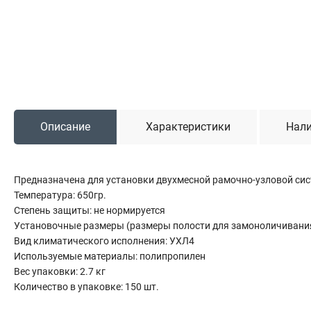
Садовая техника
Триммеры и мотокосы
Снегоуборочные машины
Культиваторы (мотоблоки)
Газонокосилки
Измельчители
Описание
Характеристики
Нали
Автомобильный инструмент
Предназначена для установки двухмесной рамочно-узловой си
Наборы шоферские
Температура: 650гр.
Тросы буксировочные
Степень защиты: не нормируется
Домкраты
Установочные размеры (размеры полости для замоноличивания
Щетки, скребки и лопаты автомобильные
Вид климатического исполнения: УХЛ4
Тали цепные
Используемые материалы: полипропилен
Вес упаковки: 2.7 кг
Количество в упаковке: 150 шт.