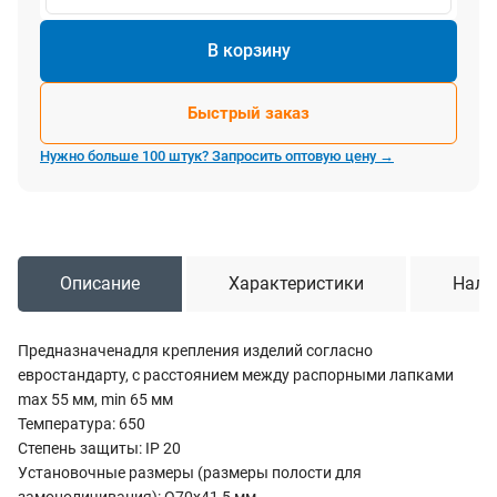
В корзину
Быстрый заказ
Нужно больше 100 штук? Запросить оптовую цену →
Описание
Характеристики
Нали
Предназначенадля крепления изделий согласно
евростандарту, с расстоянием между распорными лапками
max 55 мм, min 65 мм
Температура: 650
Степень защиты: IP 20
Установочные размеры (размеры полости для
замоноличивания): O70х41,5 мм