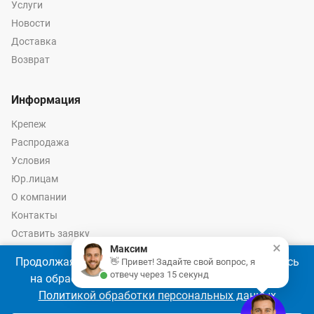
Услуги
Новости
Доставка
Возврат
Информация
Крепеж
Распродажа
Условия
Юр.лицам
О компании
Контакты
Оставить заявку
×
Максим
Калькулятор крепежа
Продолжая использовать наш сайт, Вы соглашаетесь
👋 Привет! Задайте свой вопрос, я
отвечу через 15 секунд
на обработку файлов cookie 🍪 в соответствии с
Политикой обработки персональных данных
© 2026 год Оптово-розничные продажи крепежа и инструмента -
Ремкреп.ру