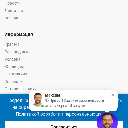
Новости
Доставка
Возврат
Информация
Крепеж
Распродажа
Условия
Юр.лицам
О компании
Контакты
Оставить заявку
×
Максим
Калькулятор крепежа
Продолжая использовать наш сайт, Вы соглашаетесь
👋 Привет! Задайте свой вопрос, я
отвечу через 15 секунд
на обработку файлов cookie 🍪 в соответствии с
Политикой обработки персональных данных
© 2026 год Оптово-розничные продажи крепежа и инструмента -
Ремкреп.ру
Согласиться