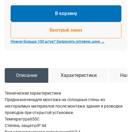
В корзину
Быстрый заказ
Нужно больше 100 штук? Запросить оптовую цену →
Описание
Характеристики
Нали
Технические характеристики
Предназначенадля монтажа на сплошные стены из
несгораемых материалов после монтажа здания и разводки
проводов при открытой установки.
Температура650С
Степень защитыIP 44
Вид климатического исполненияУХЛ 4