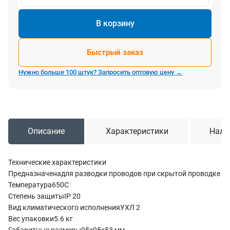
В корзину
Быстрый заказ
Нужно больше 100 штук? Запросить оптовую цену →
Описание
Характеристики
Нали
Технические характеристики
Предназначенадля разводки проводов при скрытой проводке
Температура650С
Степень защитыIP 20
Вид климатического исполненияУХЛ 2
Вес упаковки5.6 кг
Габаритные размеры95х95х53 мм