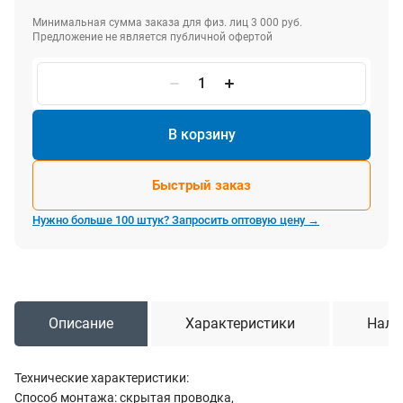
Минимальная сумма заказа для физ. лиц 3 000 руб.
Предложение не является публичной офертой
В корзину
Быстрый заказ
Нужно больше 100 штук? Запросить оптовую цену →
Описание
Характеристики
Нали
Технические характеристики:
Способ монтажа: скрытая проводка,