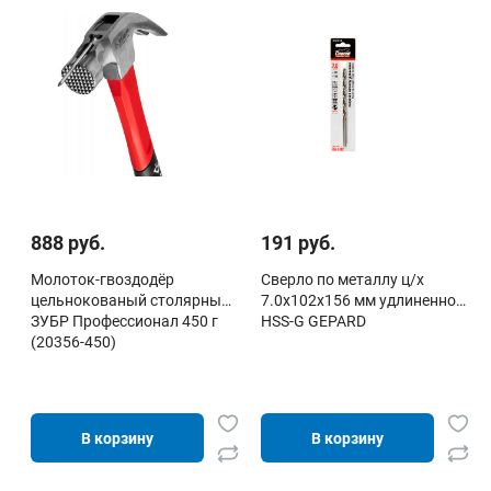
888 руб.
191 руб.
Молоток-гвоздодёр
Сверло по металлу ц/х
цельнокованый столярный
7.0х102х156 мм удлиненное
ЗУБР Профессионал 450 г
HSS-G GEPARD
(20356-450)
В корзину
В корзину