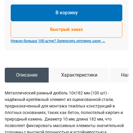
В корзину
Быстрый заказ
Нужно больше 100 штук? Запросить оптовую цену →
Описание
Характеристики
Нали
Металлический рамный дюбель 10х182 мм (100 шт) -
надёжный крепёжный элемент из оцинкованной стали,
предназначенный для монтажа тяжёлых конструкций в
плотных основаниях, таких как бетон, полнотелый кирпич и
природный камень. Диаметр 10 мм, длина 182 мм, что
позволяет фиксировать массивные элементы значительной
толщины с высокой прочностью и устойчивостью к