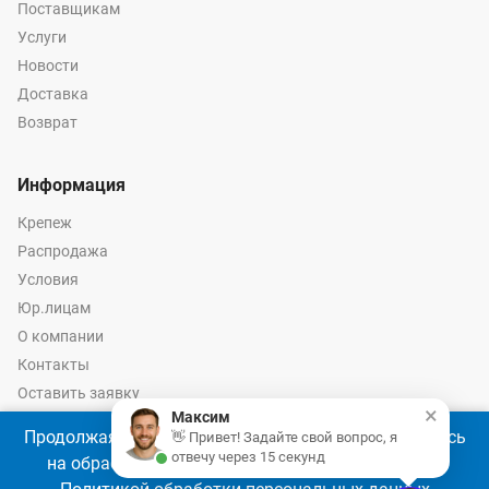
Поставщикам
Услуги
Новости
Доставка
Возврат
Информация
Крепеж
Распродажа
Условия
Юр.лицам
О компании
Контакты
Оставить заявку
×
Максим
Калькулятор крепежа
Продолжая использовать наш сайт, Вы соглашаетесь
👋 Привет! Задайте свой вопрос, я
отвечу через 15 секунд
на обработку файлов cookie 🍪 в соответствии с